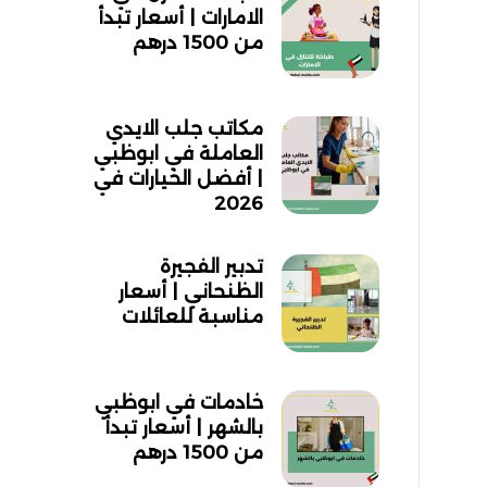
الامارات | أسعار تبدأ
من 1500 درهم
مكاتب جلب الايدي
العاملة في ابوظبي
| أفضل الخيارات في
2026
تدبير الفجيرة
الظنحاني | أسعار
مناسبة للعائلات
خادمات في ابوظبي
بالشهر | أسعار تبدأ
من 1500 درهم