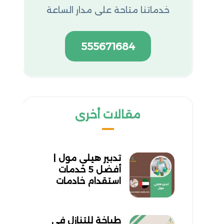
خدماتنا متاحة على مدار الساعة
555671684
مقالات أخرى
تدبير هيلي مول |
أفضل 5 خدمات
استقدام خادمات
طباخة للتنازل في