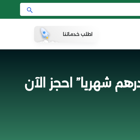
ا
ب
ح
اطلب خدماتنا
ث