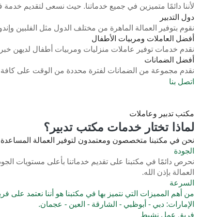
لأننا دائمًا متميزين في جميع خدماتنا. حيث نسعى لتقديم خدمة 
دول التدبير
نقوم بتوفير العمالة الماهرة من مختلف الدول مثل الفلبين وإندوني
أفضل العاملات ومربيات الأطفال
نقدم خدمات توفير عاملات منزليات ومربيات أطفال لديهن خبرة 
أفضل الضمانات
نقدم مجموعة من الضمانات لفترة محددة من الوقت على كافة 
اتصل بنا
مكتب تدبير وعاملات
لماذا تختار خدمات مكتب تدبير؟
نحن في مكتبنا متخصصون ومعتمدون لتوفير العمالة المساعدة في 
الجودة
نحرص دائمًا في مكتبنا على تقديم خدماتنا بأعلى مستويات الجودة
العمالة بإذن الله.
السرعة
من أهم المميزات التي نتميز بها في مكتبنا هو أننا نعتمد على ف
الإمارات: دبي - أبوظبي - الشارقة - العين - عجمان.
فريق عمل نشيط