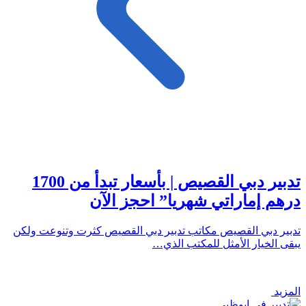
تدبير دبي القصيص | بأسعار تبدأ من 1700
درهم إماراتي شهريا” احجز الآن
تدبير دبي القصيص مكاتب تدبير دبي القصيص كثرت وتنوعت ولكن
يبقى الخيار الأمثل للمكتب الذي…
المزيد