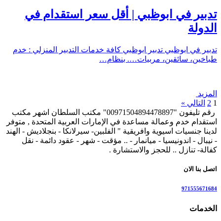
تدبير في ابوظبي | أقل سعر استقدام في
الدولة
تدبير في ابوظبي تدبير ابوظبي كافة خدمات التدبير المنزلي : خدم
طباخين، سائقين، مربيات…. بنظام…
المزيد
1
2
التالي »
رقم تليفون "00971504894478897" مكتب السلطان اشهر مكتب
استقدام خدم وعمالة مساعدة في الإمارات العربية المتحدة , متوفر
لدينا جنسيات اسيوية وافريقية " الفلبين- سيرلانكا - بنجلاديش - الهند
- نيبال - اندونيسيا - ميانمار - .. مؤقت - شهر - عقود دائمة - نقل
كفالة- تنازل .. للحجز والاستشارة .
اتصل بنا الان
971555671684
الخدمات