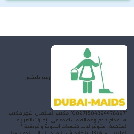
رقم تليفون
"00971504894478897" مكتب السلطان اشهر مكتب
استقدام خدم وعمالة مساعدة في الإمارات العربية
المتحدة , متوفر لدينا جنسيات اسيوية وافريقية "
الفلبين- سيرلانكا - بنجلاديش - الهند - نيبال - اندونيسيا -