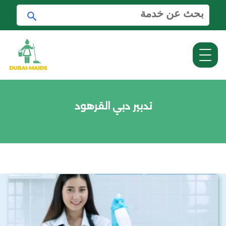
ا
ا
ل
ب
ب
ح
ح
ث
ث
ع
ن
:
تدبير دبي القرهود