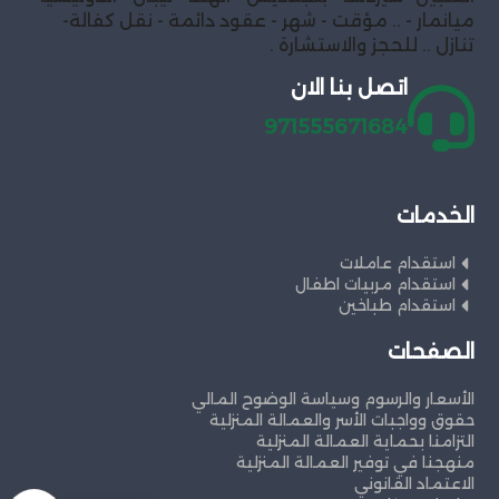
ميانمار - .. مؤقت - شهر - عقود دائمة - نقل كفالة-
تنازل .. للحجز والاستشارة .
اتصل بنا الان
971555671684
الخدمات
استقدام عاملات
استقدام مربيات اطفال
استقدام طباخين
الصفحات
الأسعار والرسوم وسياسة الوضوح المالي
حقوق وواجبات الأسر والعمالة المنزلية
التزامنا بحماية العمالة المنزلية
منهجنا في توفير العمالة المنزلية
الاعتماد القانوني