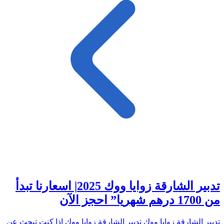
تدبير الشارقة زوايا ووك 2025| اسعارنا تبدأ
من 1700 درهم شهريا” احجز الآن
تدبير الشارقة زوايا ووك تدبير الشارقة زوايا ووك إذا كنت تبحث عن