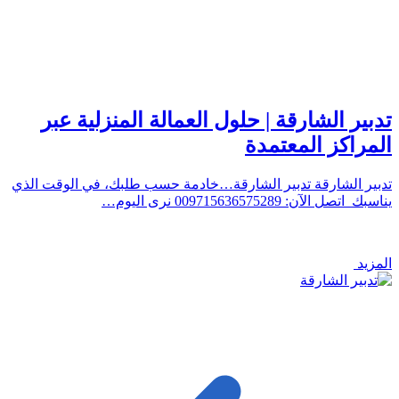
تدبير الشارقة | حلول العمالة المنزلية عبر
المراكز المعتمدة
تدبير الشارقة تدبير الشارقة…خادمة حسب طلبك، في الوقت الذي
يناسبك اتصل الآن: 009715636575289 نرى اليوم…
المزيد