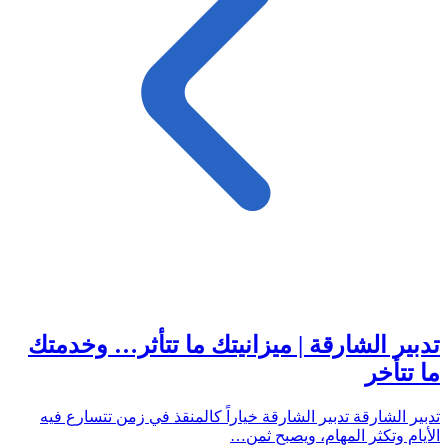
تدبير الشارقة | ميزانيتك ما تتأثر… وخدمتك
ما تتأخر
تدبير الشارقة تدبير الشارقة خياراً كالمنقذ في زمن تتسارع فيه
الأيام وتكثر المهام، ويصبح ثمن…