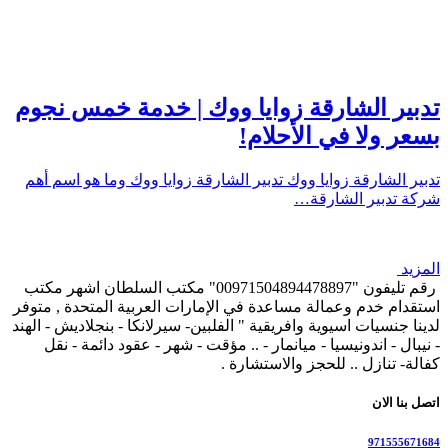
تدبير الشارقة زوايا ووك | خدمة خمس نجوم
بسعر ولا في الأحلام!
تدبير الشارقة زوايا ووك تدبير الشارقة زوايا ووك وما هو اسم أهم
شركة تدبير الشارقة…
المزيد
رقم تليفون "00971504894478897" مكتب السلطان اشهر مكتب
استقدام خدم وعمالة مساعدة في الإمارات العربية المتحدة , متوفر
لدينا جنسيات اسيوية وافريقية " الفلبين- سيرلانكا - بنجلاديش - الهند
- نيبال - اندونيسيا - ميانمار - .. مؤقت - شهر - عقود دائمة - نقل
كفالة- تنازل .. للحجز والاستشارة .
اتصل بنا الان
971555671684