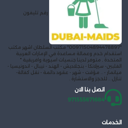
رقم تليفون
"00971504894478897" مكتب السلطان اشهر مكتب
استقدام خدم وعمالة مساعدة في الإمارات العربية
المتحدة , متوفر لدينا جنسيات اسيوية وافريقية "
الفلبين- سيرلانكا - بنجلاديش - الهند - نيبال - اندونيسيا -
ميانمار - .. مؤقت - شهر - عقود دائمة - نقل كفالة-
تنازل .. للحجز والاستشارة .
اتصل بنا الان
971555671684
الخدمات