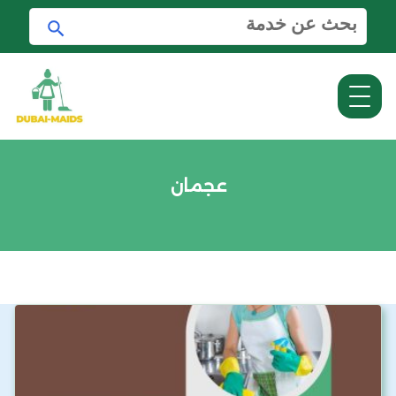
ا
ا
ل
ب
ب
ح
ح
ث
ث
ع
ن
:
عجمان