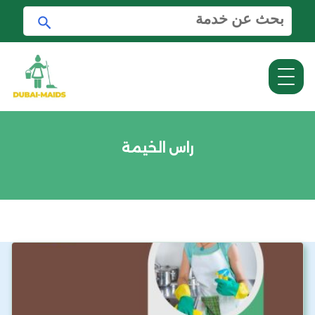
ا
ا
ل
ب
ب
ح
ح
ث
ث
ع
ن
:
راس الخيمة