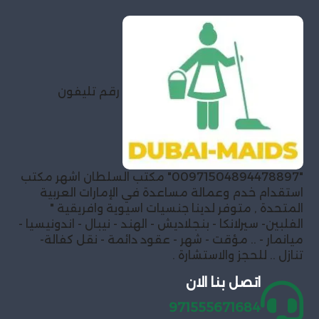
رقم تليفون
"00971504894478897" مكتب السلطان اشهر مكتب
استقدام خدم وعمالة مساعدة في الإمارات العربية
المتحدة , متوفر لدينا جنسيات اسيوية وافريقية "
الفلبين- سيرلانكا - بنجلاديش - الهند - نيبال - اندونيسيا -
ميانمار - .. مؤقت - شهر - عقود دائمة - نقل كفالة-
تنازل .. للحجز والاستشارة .
اتصل بنا الان
971555671684