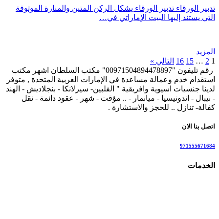
تدبير الورقاء تدبير الورقاء يشكل الركن المتين والمنارة الموثوقة
التي يستند إليها البيت الإماراتي في…
المزيد
1
2
…
15
16
التالي »
رقم تليفون "00971504894478897" مكتب السلطان اشهر مكتب
استقدام خدم وعمالة مساعدة في الإمارات العربية المتحدة , متوفر
لدينا جنسيات اسيوية وافريقية " الفلبين- سيرلانكا - بنجلاديش - الهند
- نيبال - اندونيسيا - ميانمار - .. مؤقت - شهر - عقود دائمة - نقل
كفالة- تنازل .. للحجز والاستشارة .
اتصل بنا الان
971555671684
الخدمات