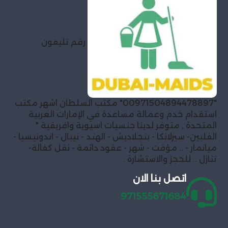
رقم تليفون
"00971504894478897" مكتب السلطان اشهر مكتب
استقدام خدم وعمالة مساعدة في الإمارات العربية
المتحدة , متوفر لدينا جنسيات اسيوية وافريقية "
الفلبين- سيرلانكا - بنجلاديش - الهند - نيبال - اندونيسيا -
ميانمار - .. مؤقت - شهر - عقود دائمة - نقل كفالة-
تنازل .. للحجز والاستشارة .
اتصل بنا الان
971555671684