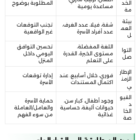
الخد
المطلوبة بوضوح
مساعدة يومية
مة
بيئة
شقة، فيلا، عدد الغرف،
تجنب التوقعات
العم
عدد أفراد الأسرة
غير الواقعية
ل
اللغة المفضلة،
تحسين التوافق
التوا
مستوى الخبرة، القدرة
اليومي داخل
صل
على التعلم
المنزل
الإطار
فوري، خلال أسابيع، عند
إدارة توقعات
الزمن
اكتمال المستندات
الأسرة
ي
القيو
وجود أطفال، كبار سن،
حماية الأسرة
د
حيوانات أليفة، حساسية
والعامل/العاملة
الخا
غذائية
من سوء الفهم
صة