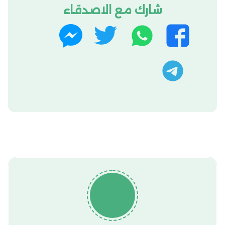
شارك مع الاصدقاء
و
ت
ف
م
ا
و
ي
ا
ت
ي
س
س
ت
س
ت
ب
ن
ل
ا
ر
و
ج
ي
ب
ك
ر
ج
ر
ا
م