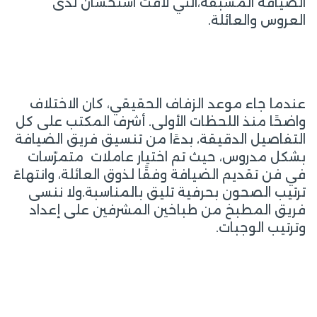
الضيافة المسبقة،التي لاقت استحسان لدى
العروس والعائلة.
عندما جاء موعد الزفاف الحقيقي، كان الاختلاف
واضحًا منذ اللحظات الأولى. أشرف المكتب على كل
التفاصيل الدقيقة، بدءًا من تنسيق فريق الضيافة
بشكل مدروس، حيث تم اختيار عاملات متمرّسات
في فن تقديم الضيافة وفقًا لذوق العائلة، وانتهاءً
ترتيب الصحون بحرفية تليق بالمناسبة.ولا ننسى
فريق المطبخ من طباخين المشرفين على إعداد
وترتيب الوجبات.