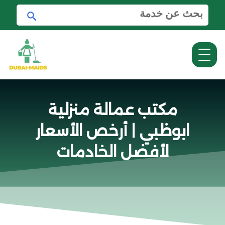
ا
ا
ل
ب
ب
ح
ح
ث
ث
ع
ن
:
مكتب عمالة منزلية
ابوظبي | أرخص الأسعار
لأفضل الخادمات