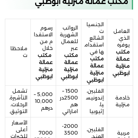
مكتب عمالة منزلية ابوظبي
الجنسيا
الرواتب
رسوم
العامل
ت
الشهرية
الاستقدا
الذي
الشائع
للعمال
م من
يوفره
استقدام
عبر
خلال
ملاحظا
ها في
مكتب
مكتب
مكتب
ت
مكتب
عمالة
عمالة
عمالة
عمالة
منزلية
منزلية
منزلية
منزلية
ابوظبي
ابوظبي
ابوظبي
ابوظبي
الفلبين،
1500 –
تشمل
5,000 –
خادمة
إندونيس
2500در
التأشيرة،
10,000
منزلية
يا،
هم
الرحلات،
درهم
إثيوبيا
اماراتي
التوثيق.
الأسعار
2000-
الفلبين،
أعلى
مربية
3500
7000
الهند،
للخبرات