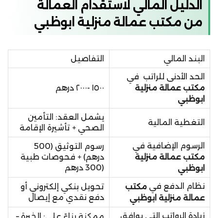
الدليل المالي لاستقدام العمالة
من مكتب عمالة منزلية ابوظبي
البند المالي
التفاصيل
الحد الأدنى للراتب في
مكتب عمالة منزلية
١٥٠٠ -٢٠٠٠ درهم
ابوظبي
يشمل العقد: التأمين
التغطية المالية
الصحي + تأشيرة الإقامة
الرسوم الإضافية في
رسوم التوثيق (500
مكتب عمالة منزلية
درهم) + فحوصات طبية
(300 درهم
ابوظبي
نظام الدفع في
مكتب
تحويل بنكي إلكتروني أو
دفع نقدي مع إيصال
عمالة منزلية ابوظبي
زيادة الرواتب التي يوافق
ممكنة بناءً على: الخبرة –