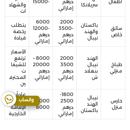
أطفال
درهم
-15000
سريلانكا
والشهاد
إماراتي
ات
6000
2000
باكستان
يتطلب
سائق
-3500
-12000
والهند
رخصة
خاص
درهم
درهم
نيبال
قيادة
إماراتي
إماراتي
الأسعار
الهند
2000
8000 –
ترتفع
طباخ
نيبال
3500
20000
للشيفا
منزلي
بنغلاد
درهم
درهم
ت
ش
إماراتي
إماراتي
المحترف
ين
1800-
عادةً
نيبال
واتساب
حارس
2500
5000 –
يشمل
الهند
منزل
درهم
8000
الإقامة
باكستان
إماراتي
الخارجية