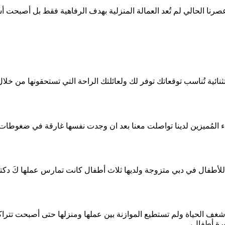
صرنا الحالي لم تُعد العمالة المنزلية بهدف الرفاهية فقط بل أصبحت
ئية تُناسب توقعاتك توفر لك ولعائلتك الراحة التي تستحقونها من خل
ء المُميزين لدينا تواصلت معنا بعد ان وجدت نفسها غارقة في ضغوطات ال
طفال في دبي متزوجة ولديها ثلاث أطفال كانت تمارس عملها كَ دكتور
ن شغف الحياة ولم تستطيع الموازنة بين عملها ومنزلها حتى أصبحت تتراك
ورة أطفال،