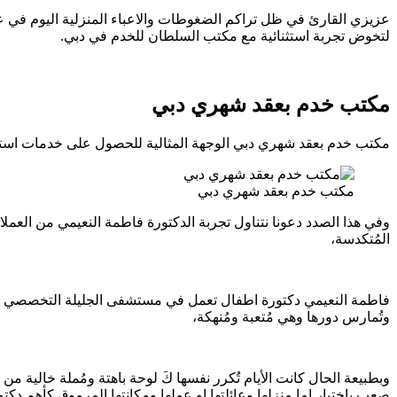
عزيزي القارئ في ظل تراكم الضغوطات والاعباء المنزلية اليوم في ع
لتخوض تجربة استثنائية مع مكتب السلطان للخدم في دبي.
مكتب خدم بعقد شهري دبي
مكتب خدم بعقد شهري دبي الوجهة المثالية للحصول على خدمات استثنا
مكتب خدم بعقد شهري دبي
وفي هذا الصدد دعونا نتناول تجربة الدكتورة فاطمة النعيمي من العملا
المُتكدسة،
فاطمة النعيمي دكتورة اطفال تعمل في مستشفى الجليلة التخصصي للأ
وتُمارس دورها وهي مُتعبة ومُنهكة،
وبطبيعة الحال كانت الأيام تُكرر نفسها كَ لوحة باهتة ومُملة خالية م
صعب باختيار اما منزلها وعائلتها او عملها ومكانتها المرموق كأهم دكت