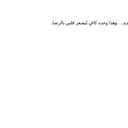
ديد… وهذا وحده كافٍ ليشعر قلبي بالرضا.