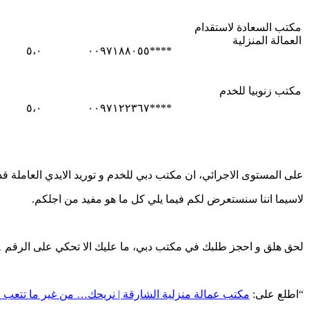
مكتب السعادة لاستقدام
العمالة المنزلية
٥،٠
****٠٠٩٧١٨٨٠٥٥
مكتب زنوبيا للخدم
٥،٠
****٠٠٩٧١٢٢٣٦٧
على المستوى الاجرائي، ان مكتب دبي للخدم و توريد الايدي العاملة ق
لاسيما اننا سنستعرض لكم فيما يلي كل ما هو مفيد من اجلكم.
لحق هلق و احجز طلبك في مكتب دبي، ما عليك الا تحكي على الرقم 0097150877111 و تترك الباقي عليهم !
“اطلع على:
مكتب عمالة منزلية الشارقة | نريحك… من غير ما تتعب م