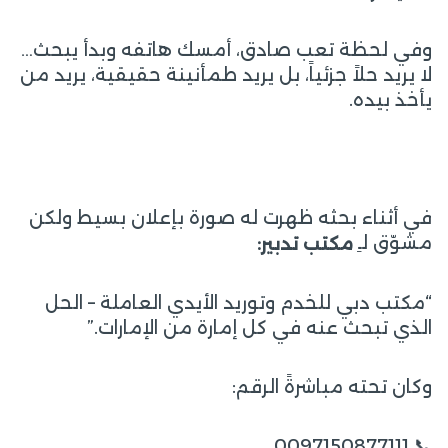
وفي لحظة تعب صادق، أمسك هاتفه وبدأ يبحث…
لا يريد حلاً جزئياً، بل يريد طمأنينة حقيقية، يريد من
يأخذ بيده.
في أثناء بحثه ظهرت له صورة بإعلان بسيط ولكن
مشوّق لـِ
مكتب تدبير:
“مكتب دبي للخدم وتوريد الأيدي العاملة – الحل
الذي تبحث عنه في كل إمارة من الإمارات.”
وكان تحته مباشرةً الرقم:
📞 0097150877111