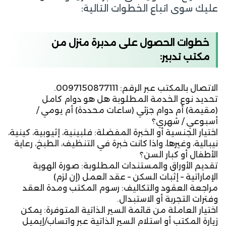
عليك سوى اتباع الخطوات التالية:
خطوات الحصول على مدبرة منزل من
:
مكتب تدبير
الاتصال بالمكتب عبر الرقم: 0097150877111.
تحديد نوع الخدمة المطلوبة هل هو دوام كامل
(مقيمة) أم دوام جزئي (ساعات محددة) أم يومي /
أسبوعي / شهري؟
اختيار الجنسية أو الخبرة المفضلة: فلبينية، إثيوبية، كينية،
نيبالية، وغيرها، واذا كانت خبرة في التنظيف، الطبخ، رعاية
الأطفال أو كبار السن؟
تقديم الأوراق والمستندات المطلوبة: صورة الهوية
الإماراتية – إثبات السكن – عقد العمل (إن لزم)
مراجعة العقود والتكاليف: رسوم المكتب ومدة العقد
وفترات التجربة أو الاستبدال.
اختيار العاملة من قائمة السير الذاتية المتوفرة: يمكن
زيارة المكتب أو استلام السير الذاتية عبر واتساب/إيميل