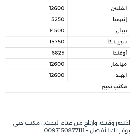
الفلبين
12600
إثيوبيا
5250
نيبال
14500
سيريلانكا
15750
أوغندا
6825
ميانمار
12600
الهند
12600
مكتب تدبير
اختصر وقتك، وارتاح من عناء البحث… مكتب دبي
يوفر لك الأفضل – 0097150877111.