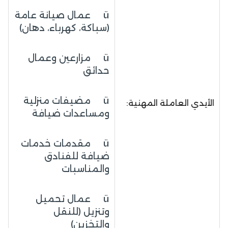
ü عمال صيانة عامة
(سباكة، كهرباء، دهان)
ü مزارعين وعمال
حدائق
ü مضيفات منزلية
الأيدي العاملة المهنية:
ومساعدات ضيافة
ü مقدمات خدمات
ضيافة للفنادق
والمناسبات
ü عمال تحميل
وتنزيل (للنقل
والتخزين)