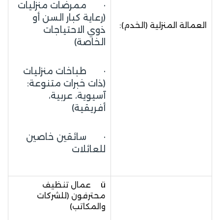
· ممرضات منزليات
(رعاية كبار السن أو
العمالة المنزلية (الخدم):
ذوي الاحتياجات
الخاصة)
· طباخات منزليات
(ذات خبرات متنوعة:
آسيوية، عربية،
أفريقية)
· سائقين خاصين
للعائلات
ü عمال تنظيف
محترفون (للشركات
والمكاتب)