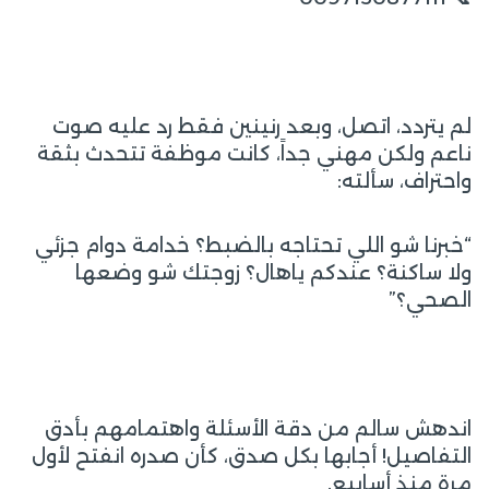
لم يتردد، اتصل، وبعد رنينين فقط رد عليه صوت
ناعم ولكن مهني جداً، كانت موظفة تتحدث بثقة
واحتراف، سألته:
“خبرنا شو اللي تحتاجه بالضبط؟ خدامة دوام جزئي
ولا ساكنة؟ عندكم ياهال؟ زوجتك شو وضعها
الصحي؟”
اندهش سالم من دقة الأسئلة واهتمامهم بأدق
التفاصيل! أجابها بكل صدق، كأن صدره انفتح لأول
مرة منذ أسابيع.