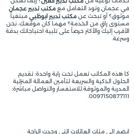
خدمات نوعية من
؟ ربما تسكن
مكتب تدبير العين
في عجمان وتود التعامل مع
مكتب تدبير عجمان
موثوق؟ أو تبحث عن
مبتغياً
مكتب تدبير ابوظبي
مستوى راقٍ من الخدمة؟ مهما كان موقعك، نحن
الأقرب إليك والأكثر حرصاً على تلبية احتياجاتك بدقة
وسرعة.
كا هذه المكاتب تعمل تحت راية واحدة: تقديم
الحلول الذكية والسريعة لتأمين العمالة المنزلية
المدربة والموثوقة.للاستفسار والتواصل مباشرة:
0097150877111.
انضم إلى مئات العائلات التي وجدت الراحة