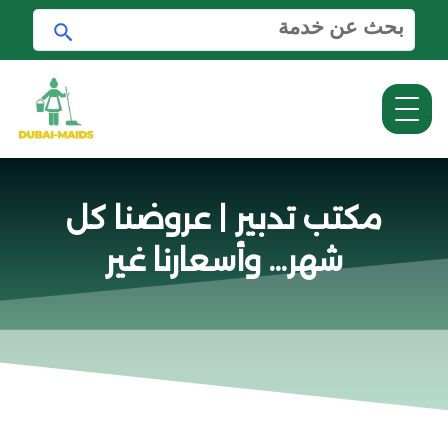
ا
ا
ل
ب
ب
ح
ح
ث
ث
ع
ن
:
مكتب تدبير | عروضنا كل
شهر… وأسعارنا غير