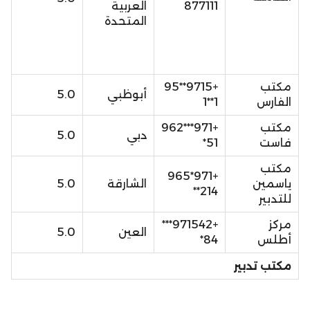
877111
العربية
المتحدة
مكتب
+9715**95
أبوظبي
5.0
الفارس
1**1
مكتب
+971***962
دبي
5.0
فاست
51*
مكتب
+971*965
ياسمين
الشارقة
5.0
214**
للتدبير
مركز
+971542***
العين
5.0
أطلس
84*
مكتب تدبير