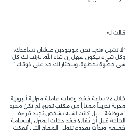
قالت له:
“لا تشيل هم… نحن موجودين علشان نساعدك،
وكل شيء بيكون سهل إن شاء الله، بنرتب لك كل
شي خطوة بخطوة، وبنختار لك حد على ذوقك.”
خلال 72 ساعة فقط وصلته عاملة منزلية أثيوبية
مدربة تدريباً ممتازاً من
، لم تكن مجرد
مكتب تدبير
“موظفة”… بل كانت أشبه بشخص يُجيد قراءة
الحاجة قبل أن تُقال! فقد دخلت المنزل بابتسامة
خفيفة، وبدأت بهدوء تتولى المهام التي أنهكت