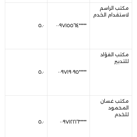
مكتب الراسم
لاستقدام الخدم
٥،٠
*****٠٠٩٧١٥٥٦٤
مكتب الفؤاد
للتدبير
٥،٠
*****٠٠٩٧١٩٠٩٥
مكتب غسان
المحمود
للخدم
٥،٠
*****٠٠٩٧١٢٢١٦