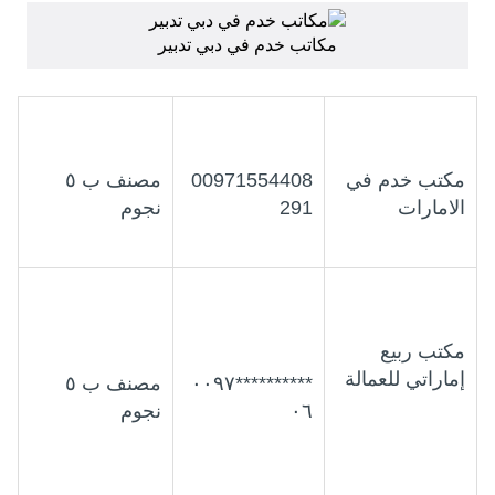
مكاتب خدم في دبي تدبير
مكتب خدم في
00971554408
مصنف ب ٥
الامارات
291
نجوم
مكتب ربيع
إماراتي للعمالة
**********٠٠٩٧
مصنف ب ٥
٠٦
نجوم