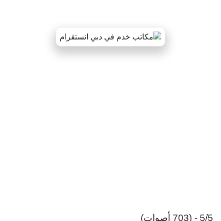
5/5 - (703 أصوات)