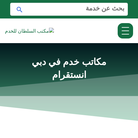
ا
ا
ل
ب
ب
ح
ح
ث
ث
ع
ن
:
مكاتب خدم في دبي
انستقرام