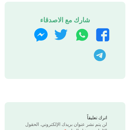
شارك مع الاصدقاء
و
ت
ف
م
ا
و
ي
ا
ت
ي
س
س
ت
س
ت
ب
ن
ل
ا
ر
و
ج
ي
ب
ك
ر
ج
ر
ا
م
اترك تعليقاً
لن يتم نشر عنوان بريدك الإلكتروني.
الحقول