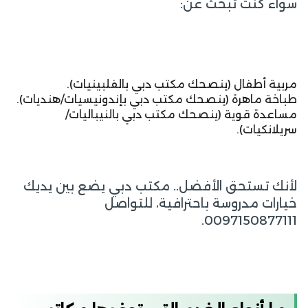
سواء كنت تبحث عن:
مربية أطفال (ينصحك مكتب دبي بالفلبينيات).
طباخة ماهرة (ينصحك مكتب دبي بإندونيسيات/هنديات).
مساعدة قوية (ينصحك مكتب دبي بالنيباليات/
سريلانكيات).
لأنك تستحق الأفضل.. مكتب دبي يضع بين يديك
خيارات مدروسة باحترافية، للتواصل
0097150877111.