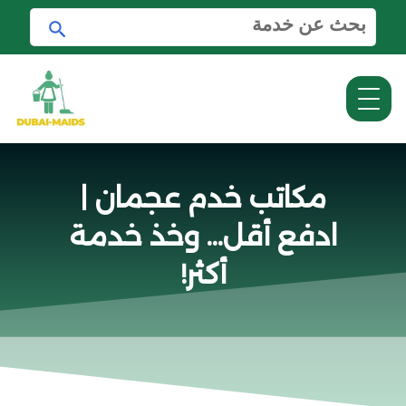
ا
ا
ل
ب
ب
ح
ح
ث
ث
ع
ن
:
مكاتب خدم عجمان |
ادفع أقل… وخذ خدمة
أكثر!