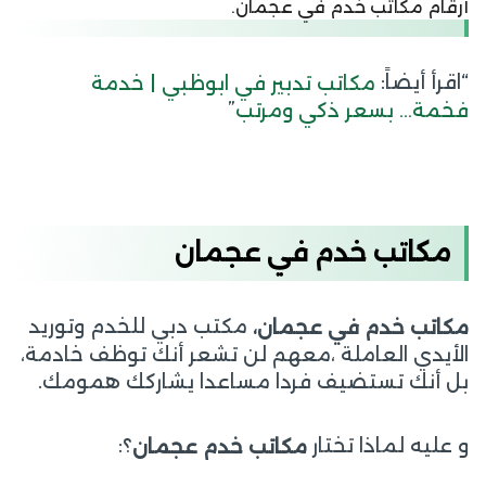
أرقام مكاتب خدم في عجمان.
“اقرأ أيضاً:
مكاتب تدبير في ابوظبي | خدمة
”
فخمة… بسعر ذكي ومرتب
مكاتب خدم في عجمان
مكتب دبي للخدم وتوريد
م
كاتب خدم في عجمان،
الأيدي العاملة ،معهم لن تشعر أنك توظف خادمة،
بل أنك تستضيف فردا مساعدا يشاركك همومك.
و عليه لماذا تختار
؟:
مكاتب
خدم
عجمان