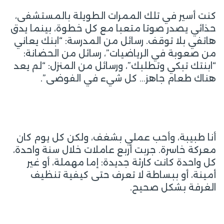
كنت أسير في تلك الممرات الطويلة بالمستشفى،
حذائي يصدر صوتا متعبا مع كل خطوة، بينما يدق
هاتفي بلا توقف. رسائل من المدرسة: “ابنك يعاني
من صعوبة في الرياضيات”، رسائل من الحضانة:
“ابنتك تبكي وتطلبك”، ورسائل من المنزل: “لم يعد
هناك طعام جاهز… كل شيء في الفوضى”.
أنا طبيبة، وأحب عملي بشغف، ولكن كل يوم كان
معركة خاسرة. جربت أربع عاملات خلال سنة واحدة،
كل واحدة كانت كارثة جديدة: إما مهملة، أو غير
أمينة، أو ببساطة لا تعرف حتى كيفية تنظيف
الغرفة بشكل صحيح.