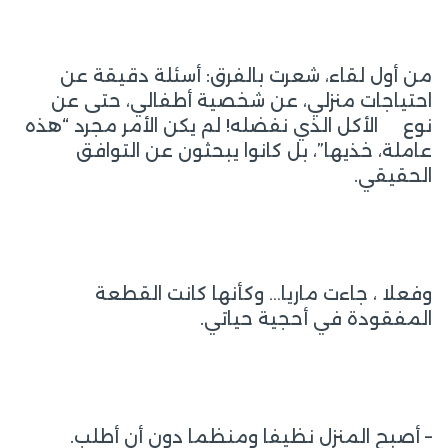
من أول لقاء، شعرت بالفرق: أسئلة دقيقة عن
احتياجات منزلي، عن شخصية أطفالي، حتى عن
نوع الأكل الذي نفضله! لم يكن الأمر مجرد “هذه
عاملة، خذيها”، بل كانوا يبحثون عن التوافق
الحقيقي.
وفعلا ، جاءت ماريا… وكأنها كانت القطعة
المفقودة في أحجية حياتي.
– أصبح المنزل نظيفا ومنظما دون أن أطلب.