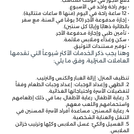
دفع الأجور في الوقت المناسب.
• يوم راحة واحد في الأسبوع.
• 12 ساعة راحة في اليوم (منها 8 ساعات متتالية).
• إجازة مدفوعة الأجر (30 يومًا في السنة، مع سفر
بالطائرة ذهابًا وإيابًا كل سنتين).
• تأمين طبي وإجازة مدفوعة الأجر.
• سكن وغذاء وملابس ملائمة.
• توفير مستندات التوثيق.
وهنا يجب ذكر الخدمات الأكثر شيوعاً التي تقدمها
العاملات المنزلية، وفق ما يلي:
تنظيف المنزل: إزالة الغبار والكنس والترتيب.
2. الطهي وإعداد الوجبات: إعداد وجبات الطعام وفقاً
لتفضيلات الأسرة واحتياجاتها الغذائية.
3. رعاية الأطفال: رعاية الأطفال، بما في ذلك إطعامهم
واستحمامهم واللعب معهم.
4. رعاية المسنين: مساعدة أفراد الأسرة المسنين في
التنقل والعناية الشخصية.
5. الغسيل والكيّ: غسل الملابس وكيّها وترتيب خزائن
الملابس.