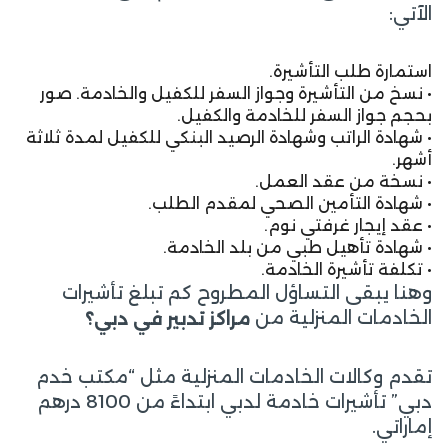
الآتي:
استمارة طلب التأشيرة.
• نسخ من التأشيرة وجواز السفر للكفيل والخادمة. صور
بحجم جواز السفر للخادمة والكفيل.
• شهادة الراتب وشهادة الرصيد البنكي للكفيل لمدة ثلاثة
أشهر.
• نسخة من عقد العمل.
• شهادة التأمين الصحي لمقدم الطلب.
• عقد إيجار غرفتي نوم.
• شهادة تأهيل طبي من بلد الخادمة.
• تكلفة تأشيرة الخادمة.
وهنا يبقى التساؤل المطروح كم تبلغ تأشيرات
الخادمات المنزلية من
مراكز تدبير في دبي؟
تقدم وكالات الخادمات المنزلية مثل “مكتب خدم
دبي” تأشيرات خادمة لدبي ابتداءً من 8100 درهم
إماراتي.