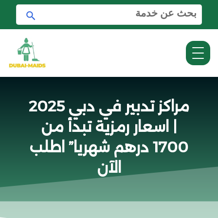
ا
ا
ل
ب
ب
ح
ح
ث
ث
ع
ن
:
مراكز تدبير في دبي 2025
| اسعار رمزية تبدأ من
1700 درهم شهريا” اطلب
الآن