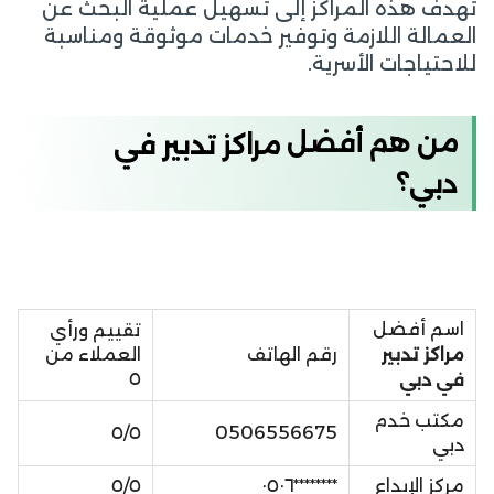
تهدف هذه المراكز إلى تسهيل عملية البحث عن
العمالة اللازمة وتوفير خدمات موثوقة ومناسبة
للاحتياجات الأسرية.
من هم أفضل
مراكز
تدبير
في
؟
دبي
اسم أفضل
تقييم ورأي
مراكز تدبير
رقم الهاتف
العملاء من
٥
في دبي
مكتب خدم
٥/٥
0506556675
دبي
مركز الإبداع
********٠٥٠٦
٥/٥