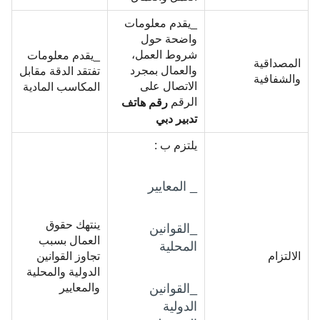
_يقدم معلومات
واضحة حول
شروط العمل،
_يقدم معلومات
المصداقية
والعمال بمجرد
تفتقد الدقة مقابل
والشفافية
الاتصال على
المكاسب المادية
الرقم
رقم
هاتف
تدبير دبي
يلتزم ب :
_ المعايير
ينتهك حقوق
_القوانين
العمال بسبب
المحلية
الالتزام
تجاوز القوانين
الدولية والمحلية
_القوانين
والمعايير
الدولية