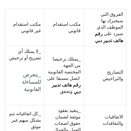
الفروق التي
سيخبرك بها
مكتب استقدام
مكتب استقدام
الموظف الذي
قانوني
غير قانوني
سيرد على
رقم
هاتف تدبير دبي
_لا يمتلك أي
تصريح أو ترخيص
_يمتلك ترخيصا
من الجهة
المختصة القانونية
التصاريح
_يتعرض
اتصل مسبقا على
والتراخيص
للمساءلة
رقم
هاتف تدبير
القانونية
وتحقق
دبي
_يتقيد بعقود
_كل اتفاقياته تتم
الاتفاقيات
موثقة لضمان
بشكل مبهم غير
والتعاقدات
حقوق اصحاب
موثق
العمل والعمال