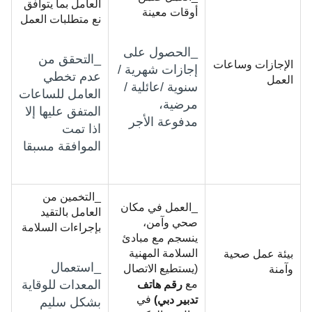
العامل بما يتوافق
أوقات معينة
نع متطلبات العمل
_الحصول على
_التحقق من
الإجازات وساعات
إجازات شهرية /
عدم تخطي
العمل
سنوية /عائلية /
العامل للساعات
مرضية،
المتفق عليها إلا
مدفوعة الأجر
اذا تمت
الموافقة مسبقا
_التخمين من
_العمل في مكان
العامل بالتقيد
صحي وآمن،
بإجراءات السلامة
ينسجم مع مبادئ
السلامة المهنية
بيئة عمل صحية
_استعمال
(يستطيع الاتصال
وآمنة
مع
المعدات للوقاية
رقم هاتف
في
تدبير دبي)
بشكل سليم