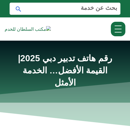
ا
ا
ل
ب
ب
ح
ح
ث
ث
ع
ن
:
رقم هاتف تدبير دبي 2025|
القيمة الأفضل… الخدمة
الأمثل