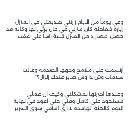
وفي يوماً من الايام زارتني صديقتي في المنزل
زيارة مُفاجئة كان منزلي في حال يرثى لها وكأنه قد
حصل اعصار داخل المنزل قلبهُ راساً على عقب,
ارتسمت على ملامح وجهها الصدمة وقالت”
سلامات وش ذا وش صاير عندك زلزال؟”
وعندها اخبرتها بمشكلتي وكيف ان عملي
مستحوذ على كامل وقتي حتى اعود في نهاية
اليوم كالجثة الهامدة لا ارى أمامي سوى السرير,