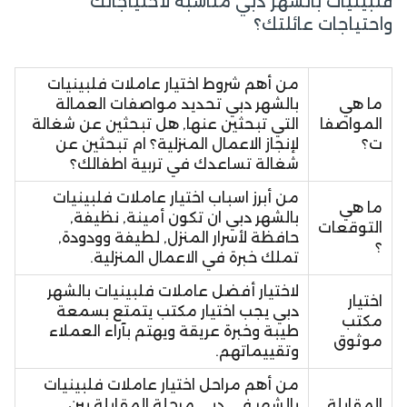
فلبينيات بالشهر دبي مناسبة لاحتياجاتك
واحتياجات عائلتك؟
من أهم شروط اختيار عاملات فلبينيات
ما هي
بالشهر دبي تحديد مواصفات العمالة
المواصفا
التي تبحثين عنها, هل تبحثين عن شغالة
ت؟
لإنجاز الاعمال المنزلية؟ ام تبحثين عن
شغالة تساعدك في تربية اطفالك؟
من أبرز اسباب اختيار عاملات فلبينيات
ما هي
بالشهر دبي ان تكون أمينة, نظيفة,
التوقعات
حافظة لأسرار المنزل, لطيفة وودودة,
؟
تملك خبرة في الاعمال المنزلية.
لاختيار أفضل عاملات فلبينيات بالشهر
اختيار
دبي يجب اختيار مكتب يتمتع بسمعة
مكتب
طيبة وخبرة عريقة ويهتم بآراء العملاء
موثوق
وتقييماتهم.
من أهم مراحل اختيار عاملات فلبينيات
المقابلة
بالشهر في دبي مرحلة المقابلة بين