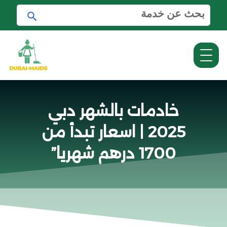
ا
ا
ل
ب
ب
ح
ح
ث
ث
ع
ن
:
خادمات بالشهر دبي
2025 | اسعار تبدأ من
1700 درهم شهريا”