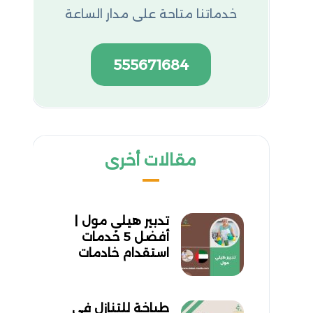
خدماتنا متاحة على مدار الساعة
555671684
مقالات أخرى
تدبير هيلي مول |
أفضل 5 خدمات
استقدام خادمات
طباخة للتنازل في