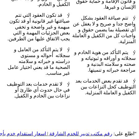
و قانون الإقامة و حماية حقوق
الكفيل و الخادم.
الإنسان و غيرها.
ý قد تكون العقود التي تتم
ý تتم صياغة العقود بشكل
صياغتها غير قانونية أو قد تكون
واضح جدا و صريح و لا يغفل عن
مبهمة و غير واضحة و تخفي
أي تفصيلة بما يضمن حقوق و
بعض الجزئيات المهمة و التي
واجبات كل من الكفيل و العاملة
يجب الاتفاق عليها من الطرفين.
المنزلية.
ý لا يتم التأكد من العامل و
ý يتم التأكد من هوية الخادم و
سجلاته أحواله و مستوى
سجلاته و أوراقه و ثبوتياته و
دراسته و خبراته و سلامته
صحته و سلامته البدنية و
الصحية ما قد يعني اختيار عامل
مراجعة خبراته و تنميتها.
غير مناسب.
ý قد تقدم بعض الخدمات بعد
ý لا تقدم خدمات بعد التوظيف
التوظيف كحل النزاعات بين
في حال حدوث أي طارئ أو
الكفيل و العاملة المنزلية.
نزاعات بين الخادم و الكفيل.
“اطلع على:
رقم مكتب تدبير للخدم الشارقة | اسعار استقدام خدم بأجور شهرية تبدأ من 