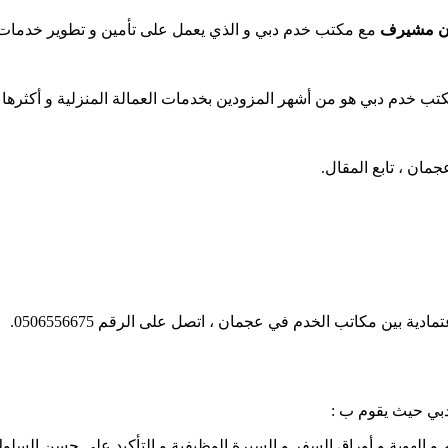
ان مشيرف
مع مكتب خدم دبي و الذي يعمل على تأمين و تطوير خدما
مكتب خدم دبي هو من أشهر المزودين بخدمات العمالة المنزلية و أكثرها 
جمان ، تابع المقال.
ية بين مكاتب الخدم في عجمان ، اتصل على الرقم 0506556675.
بي حيث يقوم ب :
م و الهوية و أوراق السفر و السيرة الوظيفية و التأكيد على حسن السلوك