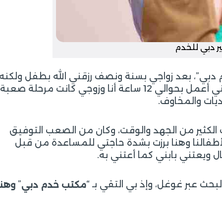
ير دبي للخدم
م دبي”، بعد زواجي بسنة ونصف رزقني الله بطفل ولكنه
بعد فترة من الزمن أصيب بمرض مزمن وبحكم أنني أعمل بحوالي 12 ساعة أنا وزوجي كانت مرحلة صعبة
ديات والمخاوف.
 الكثير من الجهد والوقت، وكان من الصعب التوفيق
أطفالنا وهنا برزت بشدة حاجتي للمساعدة من قبل
 ويعتني بابني كما أعتني به.
حث عبر غوغل، وإذ بي التقي بـ “
”
مكتب خدم دبي
وهنا