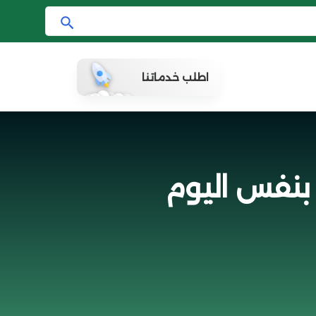
ا
ب
ح
اطلب خدماتنا
ث