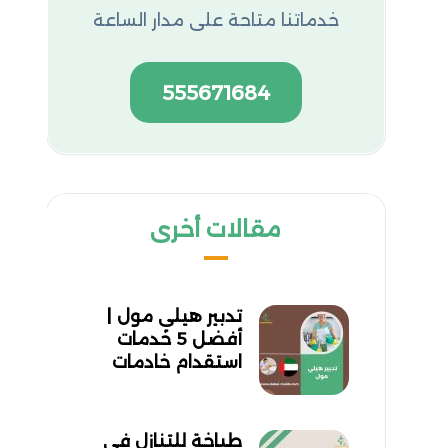
خدماتنا متاحة على مدار الساعة
555671684
مقالات أخرى
تدبير هيلي مول |
أفضل 5 خدمات
استقدام خادمات
طباخة للتنازل في