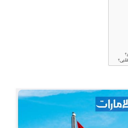
؟
طلبي؟