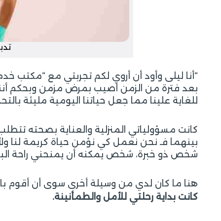
تدب
“أنا ليلى وأود أن أروي لكم تجربتي مع “مكتب خد
للغاية علينا مما جعل حياتنا اليومية مليئة بالتح
كانت مسؤولياتي المنزلية والعناية بصحته تتطلب
بينهما فـ نحن نعمل كي نؤمن حياة كريمة لنا ول
شخص ذو خبرة، شخص يمكنه أن يمنحني راحة البال
هنا ما كان لدي من وسيلة أخرى سوى أن أقوم بالب
كانت بداية رحلتي للأمل والطمأنينة.