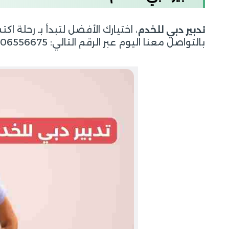
، اختيارك الأفضل لتبدأ بـ رحلة 
تدبير دبي للخدم
بالتواصل معنا اليوم عبر الرقم التالي: 00971506556675 لتحصلوا على أفضل الخدمات بأفضل الأسعار.