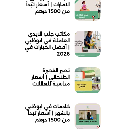
الامارات | أسعار تبدأ
من 1500 درهم
مكاتب جلب الايدي
العاملة في ابوظبي
| أفضل الخيارات في
2026
تدبير الفجيرة
الظنحاني | أسعار
مناسبة للعائلات
خادمات في ابوظبي
بالشهر | أسعار تبدأ
من 1500 درهم