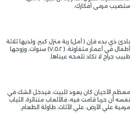
ستصيب مرمى أفكارك.
بادئ ذي بدء فإن ( أمل) ربة منزل كبير، ولديها ثلاثة
أطفال في أعمار متفاوتة، ( ٧،٥،٢) سنوات، وزوجها
طبيب جراح لا تكاد تلمحه عيناها.
معظم الأحيان كان يعود للبيت، فيدخل الشك في
نفسه أن حربا قامت فيه، فالألعاب متناثرة، الثياب
مرمية علي الأرض، علي الأثاث، طاولة الطعام.