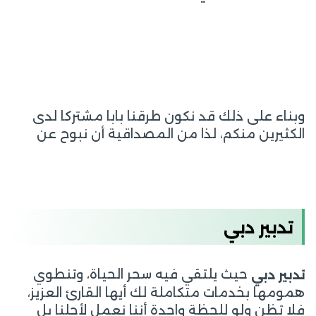
وبناء على ذلك قد نكون طرقنا بابا مشتركا لدى
الكثيرين منكم، لذا من المصداقية أن نبوح عن
تدبير دبي
حيث يلتقي فيه سحر الحياة، وتنطوي
تدبير دبي
همومها بخدمات متكاملة لك أيها القارئ العزيز،
فلا تظن ولو للحظة واحدة أننا نعمل لأجلنا بل