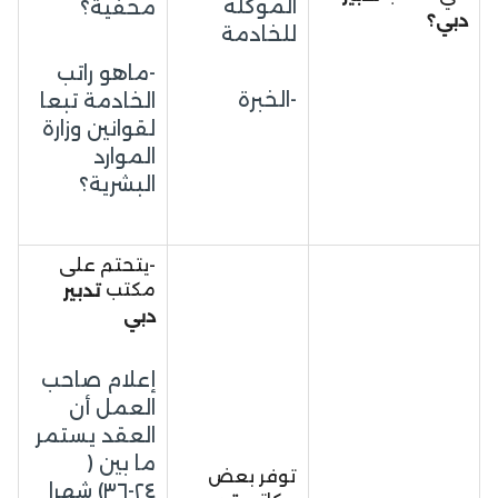
الموكلة
مخفية؟
دبي؟
للخادمة
-ماهو راتب
-الخبرة
الخادمة تبعا
لقوانين وزارة
الموارد
البشرية؟
-يتحتم على
مكتب
تدبير
دبي
إعلام صاحب
العمل أن
العقد يستمر
ما بين (
توفر بعض
٢٤-٣٦) شهرا