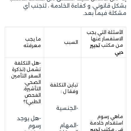
بشكل قانوني، و كفاءة الخادمة ، لتجنب أي
مشكلة فيما بعد.
الأسئلة التي يجب
الاستفسار عنها
ما يجب
السبب
من مكتب
تدبير
معرفته
دبي
-هل التكلفة
تشمل (تذكرة
السفر، التأمين
الصحي،
تباين التكلفة
التأشيرة،
وفقا ل :
الفحص
الطبي)؟
-الجنسية
ماهي رسوم
-هل يوجد
استقدام خادمة
-المهام
رسوم
في مكتب
تدبير