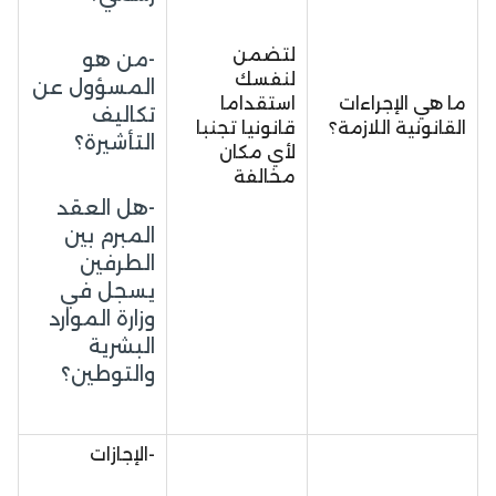
لتضمن
-من هو
لنفسك
المسؤول عن
ما هي الإجراءات
استقداما
تكاليف
القانونية اللازمة؟
قانونيا تجنبا
التأشيرة؟
لأي مكان
مخالفة
-هل العقد
المبرم بين
الطرفين
يسجل في
وزارة الموارد
البشرية
والتوطين؟
-الإجازات