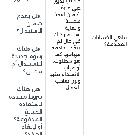
مكاتب
تدبير
فترة
دبي
ضمان لفترة
-هل يقدم
معينة،
ضمان
والغاية
الاستبدال؟
استثمار ذلك
ماهي الضمانات
في حال لم
المقدمة؟
تنفذ الخادمة
-هل هناك
مهامها كما
رسوم جديدة
هو مطلوب،
للاستبدال أم
أو غياب
مجاني؟
الانسجام بينها
وبين صاحب
العمل
-هل هناك
شروط محددة
لاستعادة
المبالغ
المدفوعة؟
أو لإلغاء
العقد؟