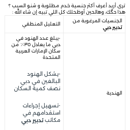
ترى أريد أعرف أكثر جنسية خدم مطلوبة و شنو السبب ؟
هذا حگك، وهالحين أوظحلك كل اللي تبيه إن شاء الله :
الجنسيات المرغوبة من
التعليل المنطقي
تدبير دبي
-يبلغ عدد الهنود في
دبي ما يعادل ٣٥٪ من
سكان الإمارات العربية
المتحدة
-يشكل الهنود
البالغين في دبي
نصف كمية السكان
الهندية
-تسهيل إجراءات
استقدامهم في
مكاتب
تدبير دبي