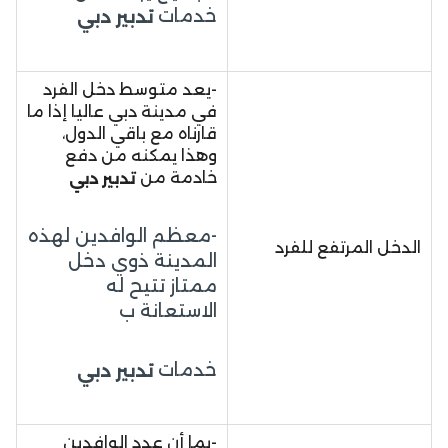
خدمات
تدبير دبي
-يعد متوسط دخل الفرد
في مدينة دبي عاليا إذا ما
قارناه مع باقي الدول،
وهذا يمكنه من دفع
خادمة من
تدبير دبي
-معظم الوافدين لهذه
الدخل المرتفع للفرد
المدينة ذوي دخل
ممتاز تتيح له
الاستعانة ب
خدمات
تدبير دبي
-بما أن عدد الوافدين