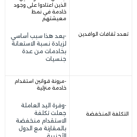
الذين اعتادوا على وجود
خادمة في نمط
معيشتهم
تعدد ثقافات الوافدين
-يعد هذا سبب أساسي
لزيادة نسبة الاستعانة
بخادمات من عدة
جنسيات
-مرونة قوانين استقدام
خادمة منزلية
-وفرة اليد العاملة
جعلت تكلفة
التكلفة المنخفضة
الاستقدام منخفضة
بالمقارنة مع الدول
الأجنبية