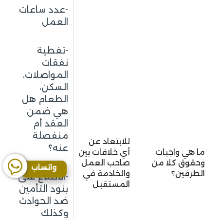
-عدد ساعات
العمل
-تغطية
نفقات
المواصلات،
السكن،
الطعام هل
هي ضمن
العقد أم
منفصلة
للابتعاد عن
عنه؟
ما هي واجبات
أي خلافات بين
وحقوق كلا من
صاحب العمل
واتساب
الطرفين؟
والخادمة في
-الاطلاع على
المستقبل
بنود التأمين
ضد الحوادث
وكذلك