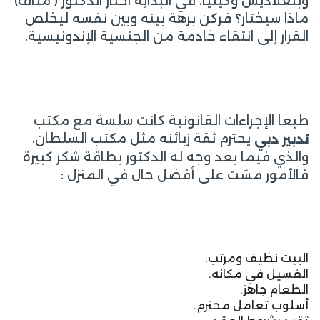
وبنغلاديش وكينيا، في البداية احتار الدكتور ( مناف)
ماذا سيختار؟ فركن برهة بينه وبين نفسه ليخلص
القرار إلى انتقاء خادمة من الجنسية الإندونيسية.
طبعا الإجراءات القانونية كانت سلسة مع مكتب
يحترم ثقة زبائنه مثل مكتب السلطان،
تدبير دبي
والذي فيما بعد وجه له الدكتور بطاقة شكر كبيرة
فالأمور مشت على أفضل حال في المنزل :
البيت نظيف ومرتب.
الغسيل في مكانه.
الطعام جاهز.
أسلوب تعامل محترم.