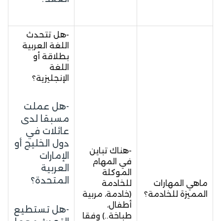
-هل تتحدث
اللغة العربية
بطلاقة أو
اللغة
الإنجليزية؟
-هل عملت
مسبقا لدى
عائلات في
دول الخليج أو
-هناك تباين
الإمارات
في المهام
العربية
الموكلة
المتحدة؟
ماهي المهارات
للخادمة
المميزة للخادمة؟
(خادمة، مربية
أطفال،
-هل تستطيع
طباخة..) وفقا