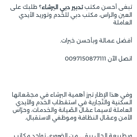
تبغى أحسن مكتب
؟ طلبك على
تدبير دبي البرشاء
العين والراس، مكتب دبي للخدم وتوريد الأيدي
العاملة
أفضل عمالة وبأحسن خبرات.
اتصل الآن 0097150877111
وفي هذا الإطار تبرز أهمية البرشاء في مجمّعاتها
السكنية والتّجارية في استقطاب الخدم والأيدي
العاملة لاسيما عمّال الصّيانة والخدمات، وحرّاس
الأمن وعمّال النظافة وموظفي الاستقبال.
وبطبيعة الحال يبقى من الضروري تواجد مكاتب