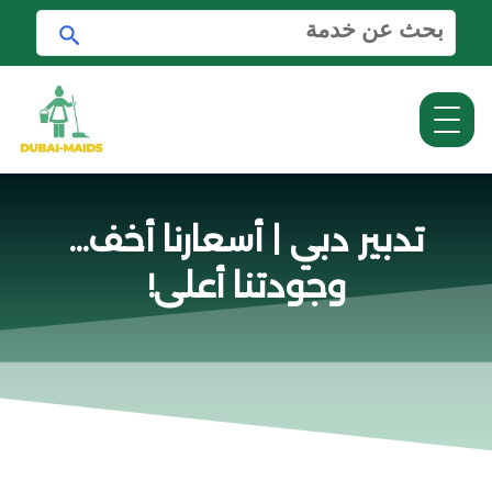
ا
ا
ل
ب
ب
ح
ح
ث
ث
ع
ن
:
تدبير دبي | أسعارنا أخف…
وجودتنا أعلى!