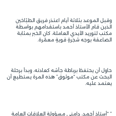
وقبل الموعد بثلاثة أيام اعتذر فريق الطبّاخين
الذين قام الأستاذ أحمد باستقدامهم بواسطة
مكتب لتوريد الأيدي العاملة، كان الخبر بمثابة
الصاعقة بوجه شجرةٍ قويةٍ معمّرة.
حاول أن يحتفظ برباطة جأشه كعادته، وبدأ برحلة
البحث عن مكتب “موثوق” هذه المرة يستطيع أن
يعتمد عليه.
” “أستاذ أحمد، دامني مسؤولة العلاقات العامة