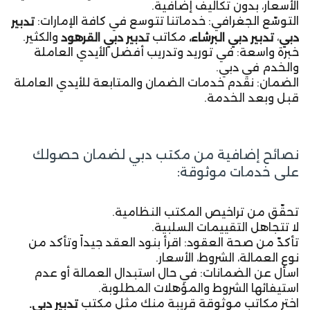
الأسعار، بدون تكاليف إضافية.
التوسّع الجغرافي: خدماتنا تتوسع في كافة الإمارات:
تدبير
،
مكاتب
والكثير.
دبي
تدبير دبي البرشاء،
تدبير دبي القرهود
خبرة واسعة: في توريد وتدريب أفضل الأيدي العاملة
والخدم في دبي.
الضمان: نقدم خدمات الضمان والمتابعة للأيدي العاملة
قبل وبعد الخدمة.
نصائح إضافية من مكتب دبي لضمان حصولك
على خدمات موثوقة:
تحقّق من تراخيص المكتب النظامية.
لا تتجاهل التقييمات السلبية.
تأكدّ من صحة العقود: اقرأ بنود العقد جيداً وتأكد من
نوع العمالة، الشروط، الأسعار.
اسأل عن الضمانات: في حال استبدال العمالة أو عدم
استيفائها الشروط والمؤهلات المطلوبة.
اختر مكاتب موثوقة قريبة منك مثل مكتب
تدبير دبي.