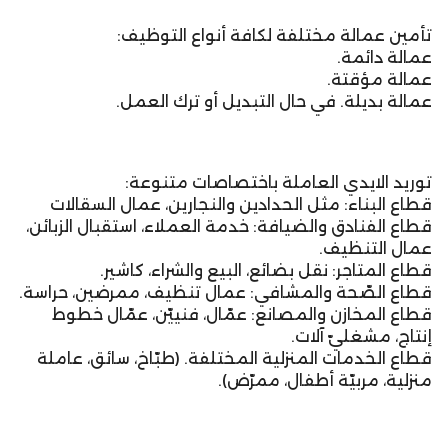
تأمين عمالة مختلفة لكافة أنواع التوظيف:
عمالة دائمة.
عمالة مؤقتة.
عمالة بديلة. في حال التبديل أو ترك العمل.
توريد الايدي العاملة باختصاصات متنوعة:
قطاع البناء: مثل الحدادين والنجارين، عمال السقالات
قطاع الفنادق والضيافة: خدمة العملاء، استقبال الزبائن،
عمال التنظيف.
قطاع المتاجر: نقل بضائع، البيع والشراء، كاشير.
قطاع الصّحة والمشافي: عمال تنظيف، ممرضين، حراسة.
قطاع المخازن والمصانع: عمّال، فنييّن، عمّال خطوط
إنتاج، مشغليّ آلات.
قطاع الخدمات المنزلية المختلفة. (طبّاخ، سائق، عاملة
منزلية، مربيّة أطفال، ممرّض).