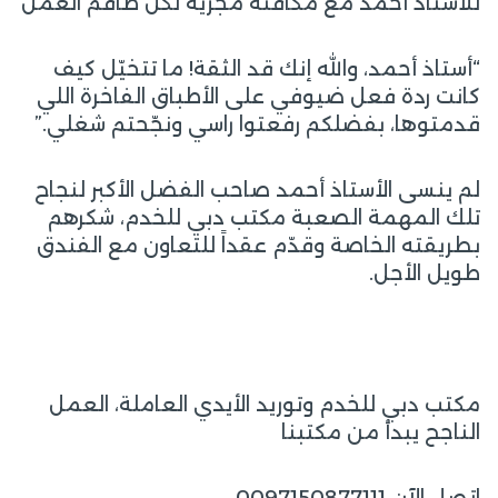
للأستاذ أحمد مع مكافئة مجزية لكل طاقم العمل
“أستاذ أحمد، والله إنك قد الثقة! ما تتخيّل كيف
كانت ردة فعل ضيوفي على الأطباق الفاخرة اللي
قدمتوها، بفضلكم رفعتوا راسي ونجّحتم شغلي.”
لم ينسى الأستاذ أحمد صاحب الفضل الأكبر لنجاح
تلك المهمة الصعبة مكتب دبي للخدم، شكرهم
بطريقته الخاصة وقدّم عقداً للتعاون مع الفندق
طويل الأجل.
مكتب دبي للخدم وتوريد الأيدي العاملة، العمل
الناجح يبدأ من مكتبنا
اتصل الآن 0097150877111