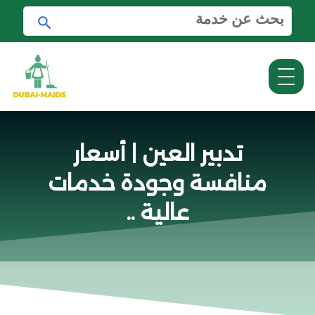
ا
ا
ل
ب
ب
ح
ح
ث
ث
ع
ن
:
تدبير العين | أسعار
منافسة وجودة خدمات
عالية ..