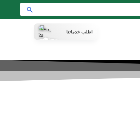
ا
ب
ح
اطلب خدماتنا
ث