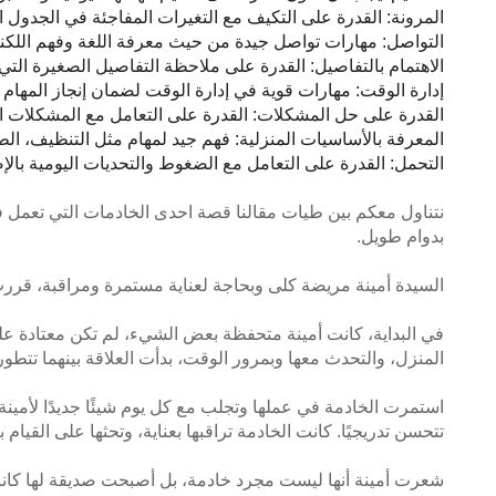
المرونة: القدرة على التكيف مع التغيرات المفاجئة في الجدول ا
التواصل: مهارات تواصل جيدة من حيث معرفة اللغة وفهم اللكنة
الاهتمام بالتفاصيل: القدرة على ملاحظة التفاصيل الصغيرة التي 
إدارة الوقت: مهارات قوية في إدارة الوقت لضمان إنجاز المهام 
القدرة على حل المشكلات: القدرة على التعامل مع المشكلات ا
المعرفة بالأساسيات المنزلية: فهم جيد لمهام مثل التنظيف، ال
التحمل: القدرة على التعامل مع الضغوط والتحديات اليومية بال
نتناول معكم بين طيات مقالنا قصة احدى الخادمات التي تعمل ف
بدوام طويل.
السيدة أمينة مريضة كلى وبحاجة لعناية مستمرة ومراقبة، قررت 
في البداية، كانت أمينة متحفظة بعض الشيء، لم تكن معتادة ع
المنزل، والتحدث معها وبمرور الوقت، بدأت العلاقة بينهما تتطور
استمرت الخادمة في عملها وتجلب مع كل يوم شيئًا جديدًا لأمينة
تتحسن تدريجيًا. كانت الخادمة تراقبها بعناية، وتحثها على القيام
شعرت أمينة أنها ليست مجرد خادمة، بل أصبحت صديقة لها كانت 