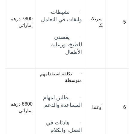
· نشيطات،
سريلان
7800 درهم
ولبقات في التعامل
5
كا
إماراتي
· يقصدن
للطبخ، ورعاية
الأطفال
· تكلفة استقدامهم
متوسطة
· يطلبن لمهام
6600 درهم
المساعدة والدعم
6
أوغندا
إماراتي
· هادئات في
العمل، والكلام