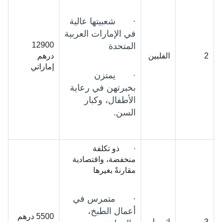
· شعبيتها عالية
في الإمارات العربية
12900
المتحدة
2
الفلبين
درهم
إماراتي
· يمتزن
بخبرتهن في رعاية
الأطفال، وكبار
السن.
· ذو تكلفة
منخفضة، واقتصادية
مقارنةً بغيرها
· متمرس في
أعمال الطبخ،
5500 درهم
3
إثيوبيا