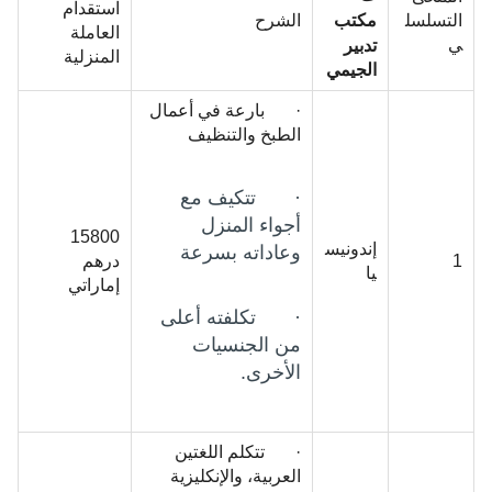
استقدام
مكتب
التسلسل
الشرح
العاملة
ي
تدبير
المنزلية
الجيمي
· بارعة في أعمال
الطبخ والتنظيف
· تتكيف مع
أجواء المنزل
15800
إندونيس
وعاداته بسرعة
1
درهم
يا
إماراتي
· تكلفته أعلى
من الجنسيات
الأخرى.
· تتكلم اللغتين
العربية، والإنكليزية