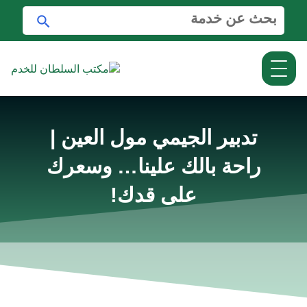
ا
ا
ل
ب
ب
ح
ح
ث
ث
ع
ن
:
تدبير الجيمي مول العين |
راحة بالك علينا… وسعرك
على قدك!