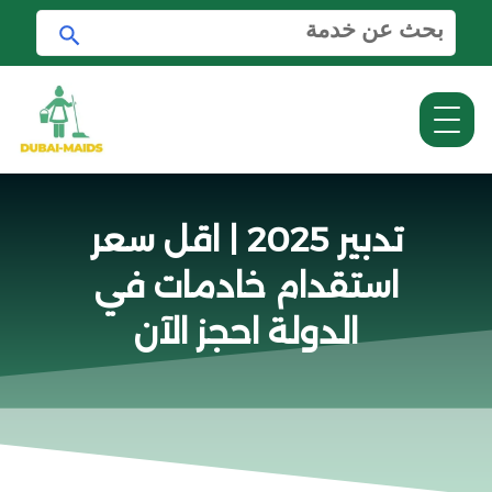
ا
ا
ل
ب
ب
ح
ح
ث
ث
ع
ن
:
تدبير 2025 | اقل سعر
استقدام خادمات في
الدولة احجز الآن