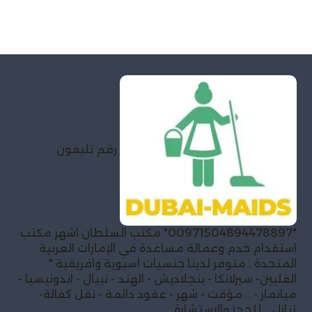
رقم تليفون
"00971504894478897" مكتب السلطان اشهر مكتب
استقدام خدم وعمالة مساعدة في الإمارات العربية
المتحدة , متوفر لدينا جنسيات اسيوية وافريقية "
الفلبين- سيرلانكا - بنجلاديش - الهند - نيبال - اندونيسيا -
ميانمار - .. مؤقت - شهر - عقود دائمة - نقل كفالة-
تنازل .. للحجز والاستشارة .