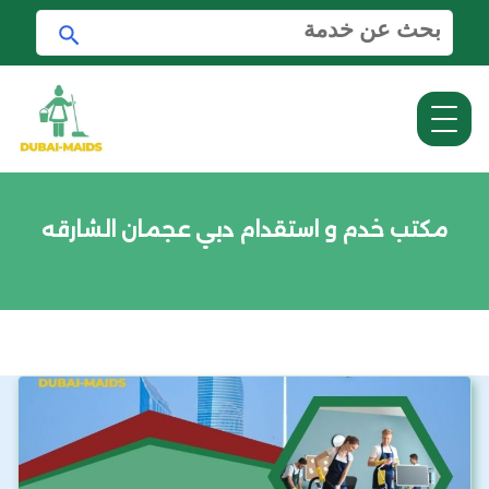
ا
ا
ل
ب
ب
ح
ح
ث
ث
ع
ن
:
مكتب خدم و استقدام دبي عجمان الشارقه