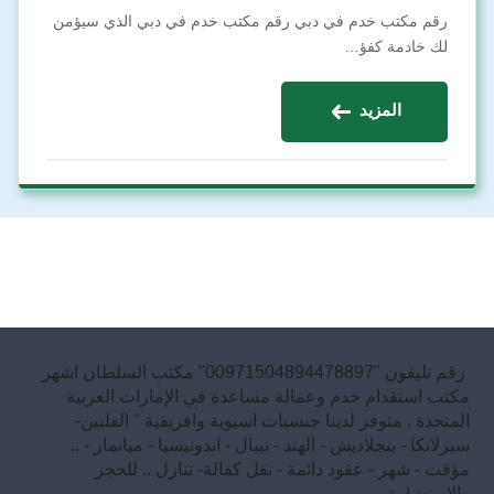
رقم مكتب خدم في دبي رقم مكتب خدم في دبي الذي سيؤمن
لك خادمة كفؤ…
المزيد
رقم تليفون "00971504894478897" مكتب السلطان اشهر
مكتب استقدام خدم وعمالة مساعدة في الإمارات العربية
المتحدة , متوفر لدينا جنسيات اسيوية وافريقية " الفلبين-
سيرلانكا - بنجلاديش - الهند - نيبال - اندونيسيا - ميانمار - ..
مؤقت - شهر - عقود دائمة - نقل كفالة- تنازل .. للحجز
والاستشارة .