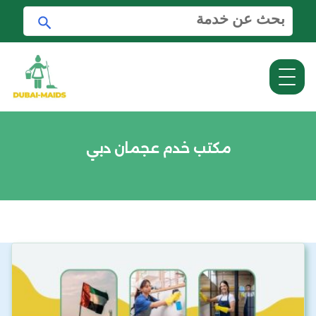
ا
ا
ل
ب
ب
ح
ح
ث
ث
ع
ن
:
مكتب خدم عجمان دبي