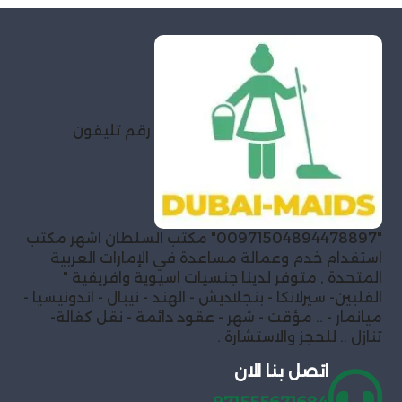
رقم تليفون
"00971504894478897" مكتب السلطان اشهر مكتب
استقدام خدم وعمالة مساعدة في الإمارات العربية
المتحدة , متوفر لدينا جنسيات اسيوية وافريقية "
الفلبين- سيرلانكا - بنجلاديش - الهند - نيبال - اندونيسيا -
ميانمار - .. مؤقت - شهر - عقود دائمة - نقل كفالة-
تنازل .. للحجز والاستشارة .
اتصل بنا الان