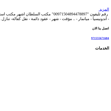
المزيد
رقم تليفون "00971504894478897" مكتب ال
- اندونيسيا - ميانمار - .. مؤقت - شهر - عقود دائمة - نقل كفالة- تنازل 
اتصل بنا الان
971555671684
الخدمات