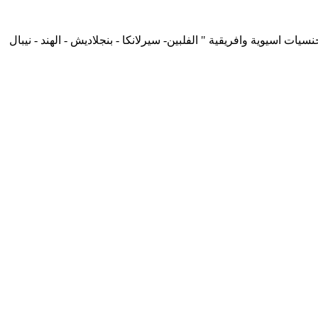
لدينا جنسيات اسيوية وافريقية " الفلبين- سيرلانكا - بنجلاديش - الهند - نيبال