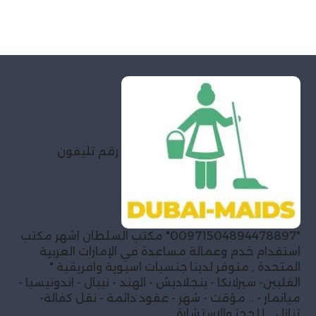
رقم تليفون
"00971504894478897" مكتب السلطان اشهر مكتب
استقدام خدم وعمالة مساعدة في الإمارات العربية
المتحدة , متوفر لدينا جنسيات اسيوية وافريقية "
الفلبين- سيرلانكا - بنجلاديش - الهند - نيبال - اندونيسيا -
ميانمار - .. مؤقت - شهر - عقود دائمة - نقل كفالة-
تنازل .. للحجز والاستشارة .