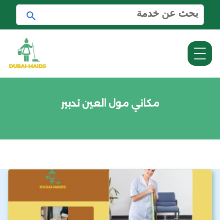
ا
ا
ل
ب
ب
ح
ح
ث
ث
ع
ن
:
مكاني مول العين تدبير