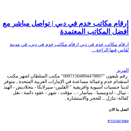
ارقام مكاتب خدم في دبي | تواصل مباشر مع
أفضل المكاتب المعتمدة
ارقام مكاتب خدم في دبي ارقام مكاتب خدم في دبي، في مدينة
تُقاس فيها الراحة…
المزيد
رقم تليفون "00971504894478897" مكتب السلطان اشهر مكتب
استقدام خدم وعمالة مساعدة في الإمارات العربية المتحدة , متوفر
لدينا جنسيات اسيوية وافريقية " الفلبين- سيرلانكا - بنجلاديش - الهند
- نيبال - اندونيسيا - ميانمار - .. مؤقت - شهر - عقود دائمة - نقل
كفالة- تنازل .. للحجز والاستشارة .
اتصل بنا الان
971555671684