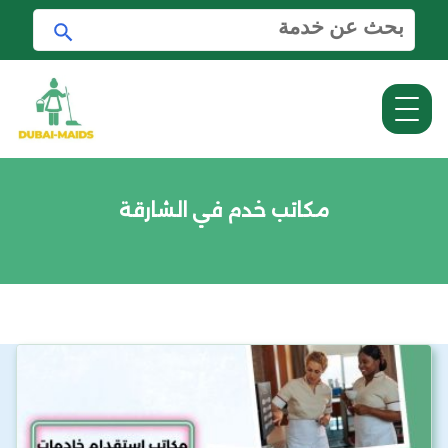
ا
ا
ل
ب
ب
ح
ح
ث
ث
ع
ن
:
مكاتب خدم في الشارقة