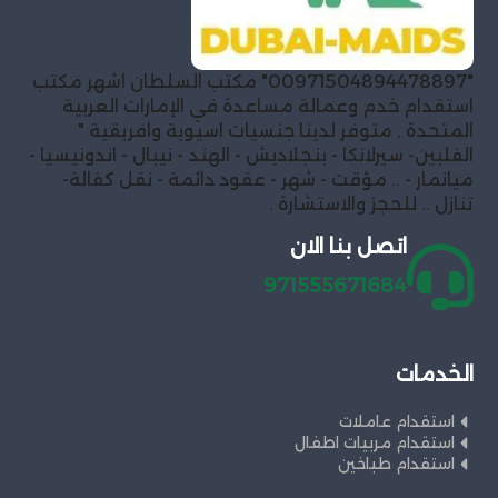
"00971504894478897" مكتب السلطان اشهر مكتب
استقدام خدم وعمالة مساعدة في الإمارات العربية
المتحدة , متوفر لدينا جنسيات اسيوية وافريقية "
الفلبين- سيرلانكا - بنجلاديش - الهند - نيبال - اندونيسيا -
ميانمار - .. مؤقت - شهر - عقود دائمة - نقل كفالة-
تنازل .. للحجز والاستشارة .
اتصل بنا الان
971555671684
الخدمات
استقدام عاملات
استقدام مربيات اطفال
استقدام طباخين