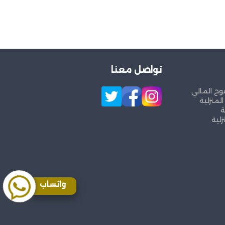
تواصل معنا
وح المالي
لمنزلية
ة
زلية
واتساب