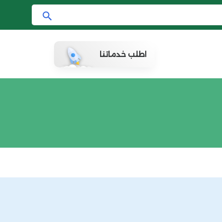
ا
ب
ح
اطلب خدماتنا
ث