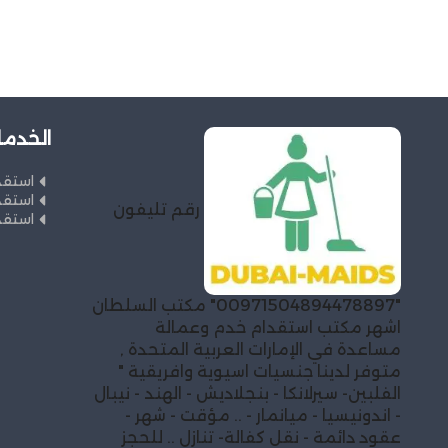
الخدما
استقد
استقد
رقم تليفون
استقد
"00971504894478897" مكتب السلطان
اشهر مكتب استقدام خدم وعمالة
مساعدة في الإمارات العربية المتحدة ,
متوفر لدينا جنسيات اسيوية وافريقية "
الفلبين- سيرلانكا - بنجلاديش - الهند - نيبال
- اندونيسيا - ميانمار - .. مؤقت - شهر -
عقود دائمة - نقل كفالة- تنازل .. للحجز