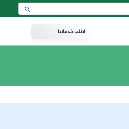
ا
ب
ح
اطلب خدماتنا
ث