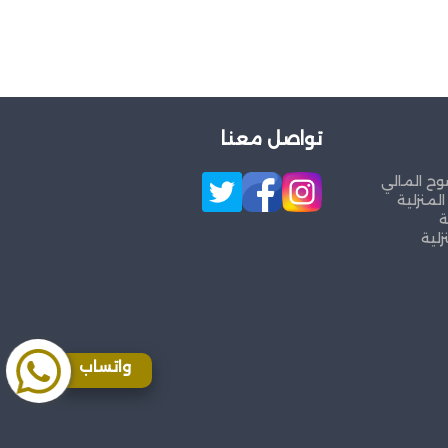
تواصل معنا
وح المالي
لمنزلية
ة
زلية
واتساب