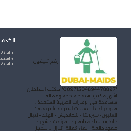
الخدما
استقد
استقد
رقم تليفون
استقد
"00971504894478897" مكتب السلطان
اشهر مكتب استقدام خدم وعمالة
مساعدة في الإمارات العربية المتحدة ,
متوفر لدينا جنسيات اسيوية وافريقية "
الفلبين- سيرلانكا - بنجلاديش - الهند - نيبال
- اندونيسيا - ميانمار - .. مؤقت - شهر -
عقود دائمة - نقل كفالة- تنازل .. للحجز