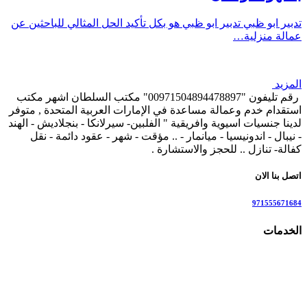
تدبير ابو ظبي تدبير ابو ظبي هو بكل تأكيد الحل المثالي للباحثين عن
عمالة منزلية…
المزيد
رقم تليفون "00971504894478897" مكتب السلطان اشهر مكتب
استقدام خدم وعمالة مساعدة في الإمارات العربية المتحدة , متوفر
لدينا جنسيات اسيوية وافريقية " الفلبين- سيرلانكا - بنجلاديش - الهند
- نيبال - اندونيسيا - ميانمار - .. مؤقت - شهر - عقود دائمة - نقل
كفالة- تنازل .. للحجز والاستشارة .
اتصل بنا الان
971555671684
الخدمات