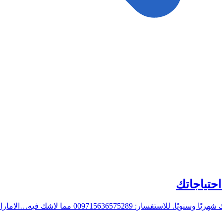
حتياجاتك
0097156365752 مما لاشك فيه…الامارات…