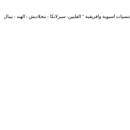
لدينا جنسيات اسيوية وافريقية " الفلبين- سيرلانكا - بنجلاديش - الهند - نيبال