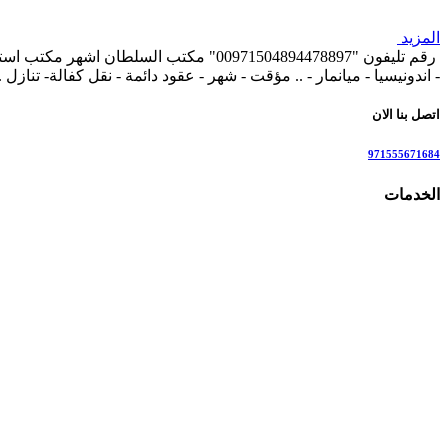
المزيد
رقم تليفون "00971504894478897" مكتب ال
- اندونيسيا - ميانمار - .. مؤقت - شهر - عقود دائمة - نقل كفالة- تنازل 
اتصل بنا الان
971555671684
الخدمات