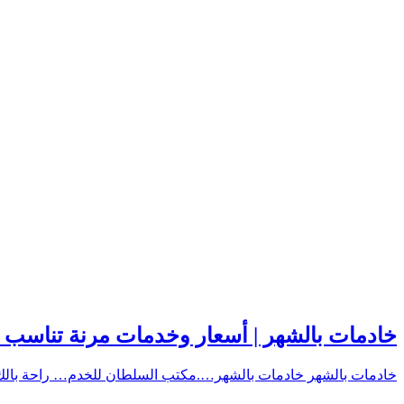
خادمات بالشهر | أسعار وخدمات مرنة تناسب ا
خادمات بالشهر خادمات بالشهر….مكتب السلطان للخدم… راحة بالك شهريًا وسنويًا. للاستفسار: 89