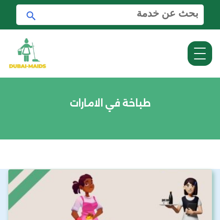
ا
ا
ل
ب
ب
ح
ح
ث
ث
ع
ن
:
طباخة في الامارات