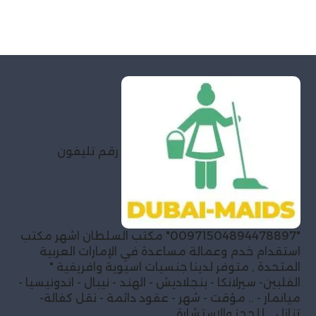
رقم تليفون
"00971504894478897" مكتب السلطان اشهر مكتب
استقدام خدم وعمالة مساعدة في الإمارات العربية
المتحدة , متوفر لدينا جنسيات اسيوية وافريقية "
الفلبين- سيرلانكا - بنجلاديش - الهند - نيبال - اندونيسيا -
ميانمار - .. مؤقت - شهر - عقود دائمة - نقل كفالة-
تنازل .. للحجز والاستشارة .