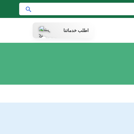
ا
ب
ح
اطلب خدماتنا
ث