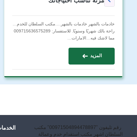
مرنة تناسب احتياجاتك
خادمات بالشهر خادمات بالشهر….مكتب السلطان للخدم…
راحة بالك شهريًا وسنويًا. للاستفسار: 009715636575289
مما لاشك فيه…الامارات…
المزيد
رقم تليفون "00971504894478897" مكتب
الخدما
السلطان اشهر مكتب استقدام خدم وعمالة