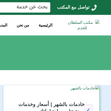
ا
تواصل مع المكتب
ل
ب
ح
الرئيسية
من نحن
المدو
ث
ع
ن
:
خادمات بالشهر | أسعار وخدمات