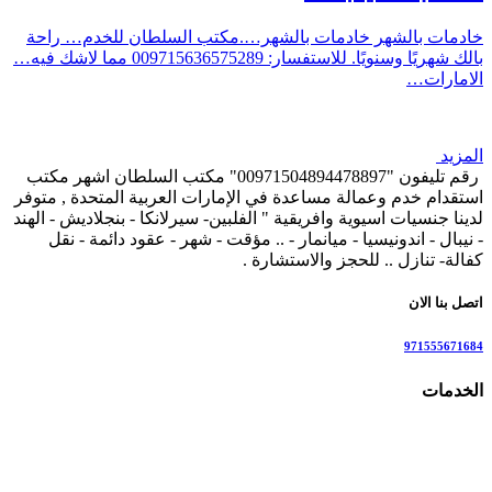
خادمات بالشهر خادمات بالشهر….مكتب السلطان للخدم… راحة
بالك شهريًا وسنويًا. للاستفسار: 009715636575289 مما لاشك فيه…
الامارات…
المزيد
رقم تليفون "00971504894478897" مكتب السلطان اشهر مكتب
استقدام خدم وعمالة مساعدة في الإمارات العربية المتحدة , متوفر
لدينا جنسيات اسيوية وافريقية " الفلبين- سيرلانكا - بنجلاديش - الهند
- نيبال - اندونيسيا - ميانمار - .. مؤقت - شهر - عقود دائمة - نقل
كفالة- تنازل .. للحجز والاستشارة .
اتصل بنا الان
971555671684
الخدمات