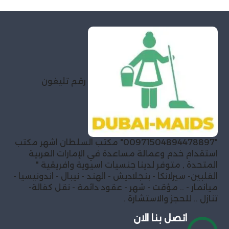
رقم تليفون
"00971504894478897" مكتب السلطان اشهر مكتب
استقدام خدم وعمالة مساعدة في الإمارات العربية
المتحدة , متوفر لدينا جنسيات اسيوية وافريقية "
الفلبين- سيرلانكا - بنجلاديش - الهند - نيبال - اندونيسيا -
ميانمار - .. مؤقت - شهر - عقود دائمة - نقل كفالة-
تنازل .. للحجز والاستشارة .
اتصل بنا الان