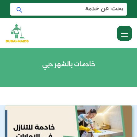
ا
ا
ل
ب
ب
ح
ح
ث
ث
ع
ن
:
خادمات بالشهر دبي