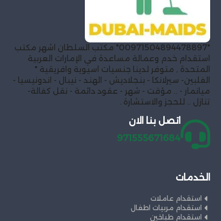
"00971504894478897" مكتب السلطان اشهر مكتب
استقدام خدم وعمالة مساعدة في الإمارات العربية
المتحدة , متوفر لدينا جنسيات اسيوية وافريقية "
الفلبين- سيرلانكا - بنجلاديش - الهند - نيبال - اندونيسيا -
ميانمار - .. مؤقت - شهر - عقود دائمة - نقل كفالة-
تنازل .. للحجز والاستشارة .
اتصل بنا الان
971555671684
الخدمات
استقدام عاملات
استقدام مربيات اطفال
استقدام طباخين