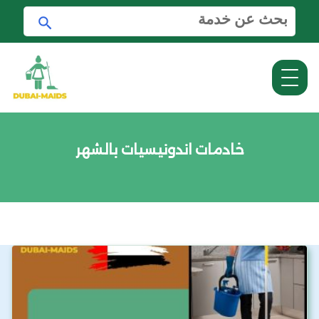
ا
ا
ل
ب
ب
ح
ح
ث
ث
ع
ن
:
خادمات اندونيسيات بالشهر