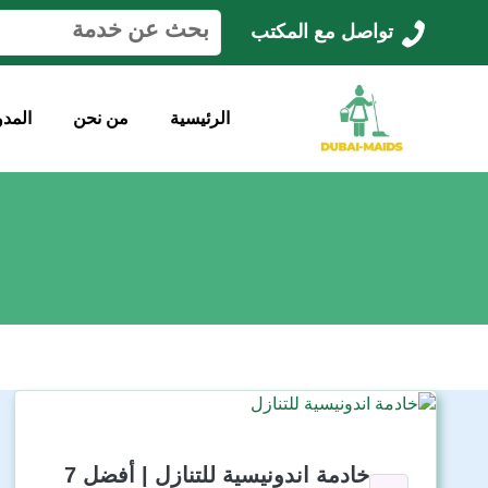
ا
تواصل مع المكتب
ل
ب
ح
ث
الرئيسية
من نحن
المدو
ع
ن
:
خادمة اندونيسية للتنازل | أفضل 7