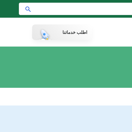
ا
ب
ح
اطلب خدماتنا
ث