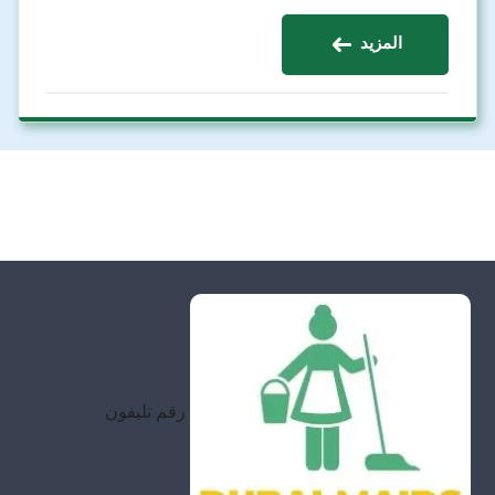
المزيد
رقم تليفون