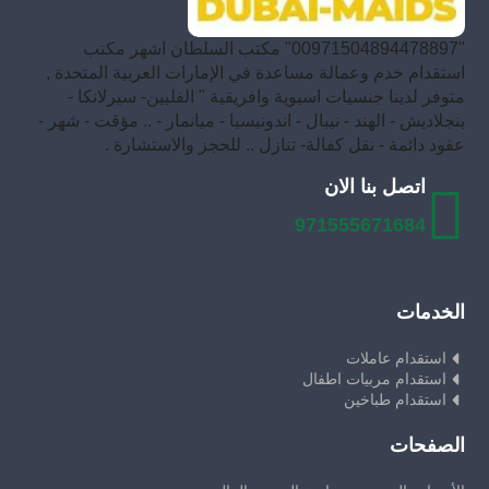
"00971504894478897" مكتب السلطان اشهر مكتب
استقدام خدم وعمالة مساعدة في الإمارات العربية المتحدة ,
متوفر لدينا جنسيات اسيوية وافريقية " الفلبين- سيرلانكا -
بنجلاديش - الهند - نيبال - اندونيسيا - ميانمار - .. مؤقت - شهر -
عقود دائمة - نقل كفالة- تنازل .. للحجز والاستشارة .
اتصل بنا الان
971555671684
الخدمات
استقدام عاملات
استقدام مربيات اطفال
استقدام طباخين
الصفحات