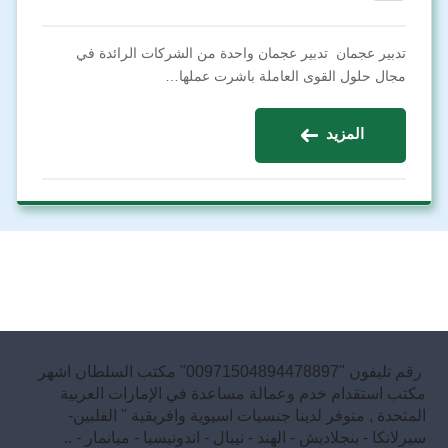
تدبير عجمان تدبير عجمان واحدة من الشركات الرائدة في
مجال حلول القوى العاملة باشرت عملها…
المزيد
رقم تليفون "00971504894478897" مكتب السلطان اشهر
مكتب استقدام خدم وعمالة مساعدة في الإمارات العربية
المتحدة , متوفر لدينا جنسيات اسيوية وافريقية " الفلبين-
سيرلانكا - بنجلاديش - الهند - نيبال - اندونيسيا - ميانمار - ..