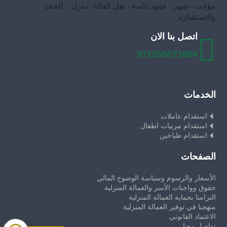
مؤقت - شهر - عقود دائمة - نقل كفالة- تنازل .. للحجز
والاستشارة .
اتصل بنا الان
971555671684
الخدمات
استقدام عاملات
استقدام مربيات اطفال
استقدام طباخين
الصفحات
الأسعار والرسوم وسياسة الوضوح المالي
حقوق وواجبات الأسر والعمالة المنزلية
التزامنا بحماية العمالة المنزلية
منهجنا في توفير العمالة المنزلية
الاعتماد القانوني
تواصل معنا