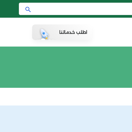
ا
ب
ح
اطلب خدماتنا
ث