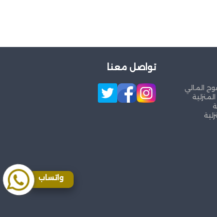
تواصل معنا
وح المالي
لمنزلية
ة
زلية
واتساب