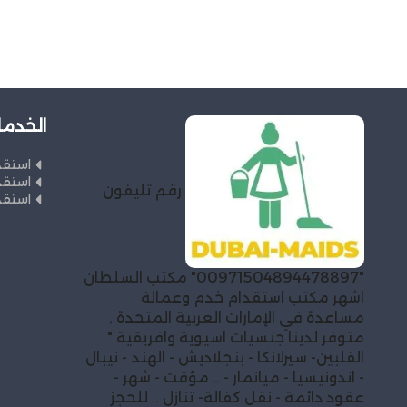
الخدما
استقد
استقد
رقم تليفون
استقد
"00971504894478897" مكتب السلطان
اشهر مكتب استقدام خدم وعمالة
مساعدة في الإمارات العربية المتحدة ,
متوفر لدينا جنسيات اسيوية وافريقية "
الفلبين- سيرلانكا - بنجلاديش - الهند - نيبال
- اندونيسيا - ميانمار - .. مؤقت - شهر -
عقود دائمة - نقل كفالة- تنازل .. للحجز