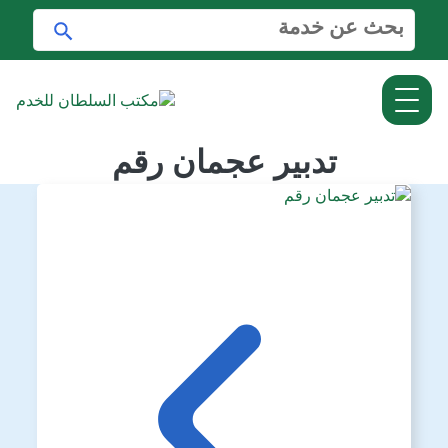
ا
ا
ل
ب
ب
ح
ح
ث
ث
ع
ن
تدبير عجمان رقم
: