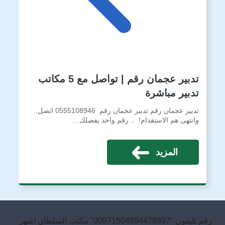
تدبير عجمان رقم | تواصل مع 5 مكاتب
تدبير مباشرة
تدبير عجمان رقم تدبير عجمان رقم 0555108946 اتصل..
وانتهى هم الاستقدام! .. رقم واحد يفصلك…
المزيد
رقم تليفون "00971504894478897" مكتب السلطان اشهر