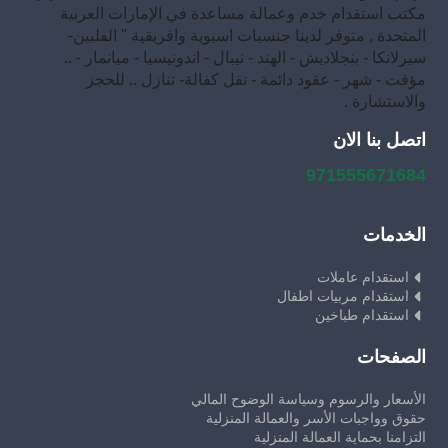
مكتب استقدام خدم وعمالة مساعدة في الإمارات العربية
المتحدة , متوفر لدينا جنسيات اسيوية وافريقية " الفلبين-
سيرلانكا - بنجلاديش - الهند - نيبال - اندونيسيا - ميانمار - ..
مؤقت - شهر - عقود دائمة - نقل كفالة- تنازل .. للحجز
والاستشارة .
اتصل بنا الان
971555671684
الخدمات
استقدام عاملات
استقدام مربيات اطفال
استقدام طباخين
الصفحات
الأسعار والرسوم وسياسة الوضوح المالي
حقوق وواجبات الأسر والعمالة المنزلية
التزامنا بحماية العمالة المنزلية