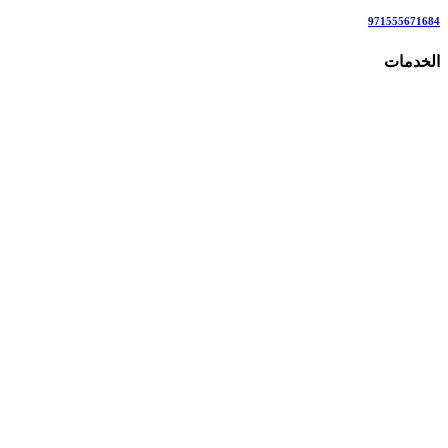
971555671684
الخدمات