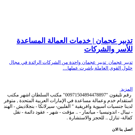
تدبير عجمان | خدمات العمالة المساعدة
للأسر والشركات
تدبير عجمان تدبير عجمان واحدة من الشركات الرائدة في مجال
حلول القوى العاملة باشرت عملها…
المزيد
رقم تليفون "00971504894478897" مكتب السلطان اشهر مكتب
استقدام خدم وعمالة مساعدة في الإمارات العربية المتحدة , متوفر
لدينا جنسيات اسيوية وافريقية " الفلبين- سيرلانكا - بنجلاديش - الهند
- نيبال - اندونيسيا - ميانمار - .. مؤقت - شهر - عقود دائمة - نقل
كفالة- تنازل .. للحجز والاستشارة .
اتصل بنا الان